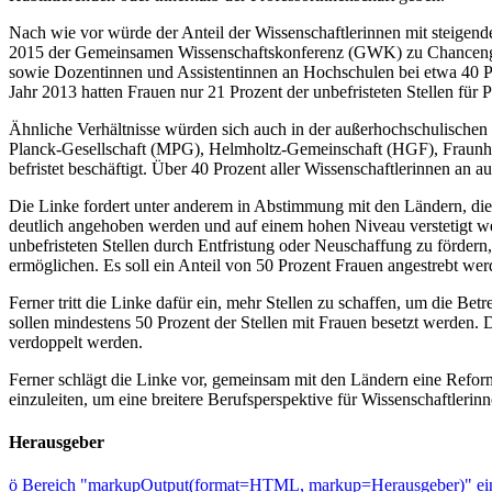
Nach wie vor würde der Anteil der Wissenschaftlerinnen mit steigen
2015 der Gemeinsamen Wissenschaftskonferenz (GWK) zu Chancengleic
sowie Dozentinnen und Assistentinnen an Hochschulen bei etwa 40 Proze
Jahr 2013 hatten Frauen nur 21 Prozent der unbefristeten Stellen für P
Ähnliche Verhältnisse würden sich auch in der außerhochschulischen
Planck-Gesellschaft (MPG), Helmholtz-Gemeinschaft (HGF), Fraunhof
befristet beschäftigt. Über 40 Prozent aller Wissenschaftlerinnen an 
Die Linke fordert unter anderem in Abstimmung mit den Ländern, die 
deutlich angehoben werden und auf einem hohen Niveau verstetigt we
unbefristeten Stellen durch Entfristung oder Neuschaffung zu förder
ermöglichen. Es soll ein Anteil von 50 Prozent Frauen angestrebt wer
Ferner tritt die Linke dafür ein, mehr Stellen zu schaffen, um die Be
sollen mindestens 50 Prozent der Stellen mit Frauen besetzt werden
verdoppelt werden.
Ferner schlägt die Linke vor, gemeinsam mit den Ländern eine Refor
einzuleiten, um eine breitere Berufsperspektive für Wissenschaftleri
Herausgeber
ö
Bereich "markupOutput(format=HTML, markup=Herausgeber)" ein