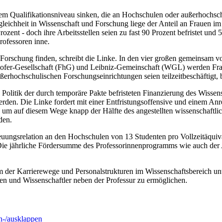
dem Qualifikationsniveau sinken, die an Hochschulen oder außerhochsch
hheit in Wissenschaft und Forschung liege der Anteil an Frauen im Be
nt - doch ihre Arbeitsstellen seien zu fast 90 Prozent befristet und 55 
rofessoren inne.
 Forschung finden, schreibt die Linke. In den vier großen gemeinsam 
er-Gesellschaft (FhG) und Leibniz-Gemeinschaft (WGL) werden Frauen
außerhochschulischen Forschungseinrichtungen seien teilzeitbeschäftigt,
Politik der durch temporäre Pakte befristeten Finanzierung des Wisse
rden. Die Linke fordert mit einer Entfristungsoffensive und einem An
n, um auf diesem Wege knapp der Hälfte des angestellten wissenschaftl
den.
treuungsrelation an den Hochschulen von 13 Studenten pro Vollzeitäquiv
. Die jährliche Fördersumme des Professorinnenprogramms wie auch der 
m der Karrierewege und Personalstrukturen im Wissenschaftsbereich un
nnen und Wissenschaftler neben der Professur zu ermöglichen.
-/ausklappen