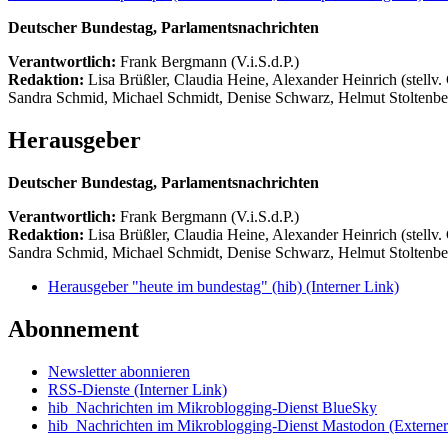
Deutscher Bundestag, Parlamentsnachrichten
Verantwortlich:
Frank Bergmann (V.i.S.d.P.)
Redaktion:
Lisa Brüßler, Claudia Heine, Alexander Heinrich (stellv.
Sandra Schmid, Michael Schmidt, Denise Schwarz, Helmut Stoltenbe
Herausgeber
Deutscher Bundestag, Parlamentsnachrichten
Verantwortlich:
Frank Bergmann (V.i.S.d.P.)
Redaktion:
Lisa Brüßler, Claudia Heine, Alexander Heinrich (stellv.
Sandra Schmid, Michael Schmidt, Denise Schwarz, Helmut Stoltenbe
Herausgeber "heute im bundestag" (hib)
(Interner Link)
Abonnement
Newsletter abonnieren
RSS-Dienste
(Interner Link)
hib_Nachrichten im Mikroblogging-Dienst BlueSky
hib_Nachrichten im Mikroblogging-Dienst Mastodon
(Externer