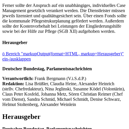
Ferner sollte der Anspruch auf ein unabhängiges, individuelles Case
Management gesetzlich verankert werden. Die Dienstleister müssen
jeweils lizensiert und qualitätsgesichert sein. Über einen Fonds sollte
die kommunale Pflegestrukurplanung gefördert werden. Außerdem
sollte der Kostenvorbehalt bei Leistungen der Eingliederungshilfe
sowie bei der Hilfe zur Pflege (SGB XII) aufgehoben werden.
Herausgeber
ö
Bereich "markupOutput(format=HTML, markup=Herausgeber)"
ein-/ausklappen
Deutscher Bundestag, Parlamentsnachrichten
Verantwortlich:
Frank Bergmann (V.i.S.d.P.)
Redaktion:
Lisa Brüßler, Claudia Heine, Alexander Heinrich
(stellv. Chefredakteur), Nina Jeglinski,
Susanne Ködel (Volontärin),
Claus Peter Kosfeld, Johanna Metz, Sören Christian Reimer (Chef
vom Dienst), Sandra Schmid, Michael Schmidt, Denise Schwarz,
Helmut Stoltenberg, Alexander Weinlein
Herausgeber
Deutscher Bundestag, Parlamentsnachrichten