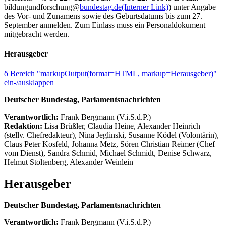
bildungundforschung@
bundestag.de
(Interner Link)
) unter Angabe
des Vor- und Zunamens sowie des Geburtsdatums bis zum 27.
September anmelden. Zum Einlass muss ein Personaldokument
mitgebracht werden.
Herausgeber
ö
Bereich "markupOutput(format=HTML, markup=Herausgeber)"
ein-/ausklappen
Deutscher Bundestag, Parlamentsnachrichten
Verantwortlich:
Frank Bergmann (V.i.S.d.P.)
Redaktion:
Lisa Brüßler, Claudia Heine, Alexander Heinrich
(stellv. Chefredakteur), Nina Jeglinski,
Susanne Ködel (Volontärin),
Claus Peter Kosfeld, Johanna Metz, Sören Christian Reimer (Chef
vom Dienst), Sandra Schmid, Michael Schmidt, Denise Schwarz,
Helmut Stoltenberg, Alexander Weinlein
Herausgeber
Deutscher Bundestag, Parlamentsnachrichten
Verantwortlich:
Frank Bergmann (V.i.S.d.P.)