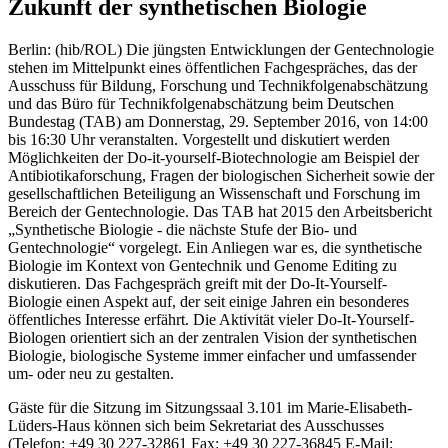
Zukunft der synthetischen Biologie
Berlin: (hib/ROL) Die jüngsten Entwicklungen der Gentechnologie
stehen im Mittelpunkt eines öffentlichen Fachgespräches, das der
Ausschuss für Bildung, Forschung und Technikfolgenabschätzung
und das Büro für Technikfolgenabschätzung beim Deutschen
Bundestag (TAB) am Donnerstag, 29. September 2016, von 14:00
bis 16:30 Uhr veranstalten. Vorgestellt und diskutiert werden
Möglichkeiten der Do-it-yourself-Biotechnologie am Beispiel der
Antibiotikaforschung, Fragen der biologischen Sicherheit sowie der
gesellschaftlichen Beteiligung an Wissenschaft und Forschung im
Bereich der Gentechnologie. Das TAB hat 2015 den Arbeitsbericht
„Synthetische Biologie - die nächste Stufe der Bio- und
Gentechnologie“ vorgelegt. Ein Anliegen war es, die synthetische
Biologie im Kontext von Gentechnik und Genome Editing zu
diskutieren. Das Fachgespräch greift mit der Do-It-Yourself-
Biologie einen Aspekt auf, der seit einige Jahren ein besonderes
öffentliches Interesse erfährt. Die Aktivität vieler Do-It-Yourself-
Biologen orientiert sich an der zentralen Vision der synthetischen
Biologie, biologische Systeme immer einfacher und umfassender
um- oder neu zu gestalten.
Gäste für die Sitzung im Sitzungssaal 3.101 im Marie-Elisabeth-
Lüders-Haus können sich beim Sekretariat des Ausschusses
(Telefon: +49 30 227-32861 Fax: +49 30 227-36845 E-Mail: