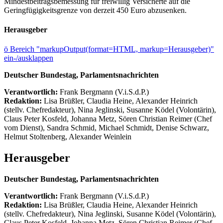
Mindestbeitragsbemessung für freiwillig Versicherte auf die
Geringfügigkeitsgrenze von derzeit 450 Euro abzusenken.
Herausgeber
ö
Bereich "markupOutput(format=HTML, markup=Herausgeber)"
ein-/ausklappen
Deutscher Bundestag, Parlamentsnachrichten
Verantwortlich:
Frank Bergmann (V.i.S.d.P.)
Redaktion:
Lisa Brüßler, Claudia Heine, Alexander Heinrich
(stellv. Chefredakteur), Nina Jeglinski,
Susanne Ködel (Volontärin),
Claus Peter Kosfeld, Johanna Metz, Sören Christian Reimer (Chef
vom Dienst), Sandra Schmid, Michael Schmidt, Denise Schwarz,
Helmut Stoltenberg, Alexander Weinlein
Herausgeber
Deutscher Bundestag, Parlamentsnachrichten
Verantwortlich:
Frank Bergmann (V.i.S.d.P.)
Redaktion:
Lisa Brüßler, Claudia Heine, Alexander Heinrich
(stellv. Chefredakteur), Nina Jeglinski,
Susanne Ködel (Volontärin),
Claus Peter Kosfeld, Johanna Metz, Sören Christian Reimer (Chef