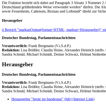
Die Fraktion bezieht sich dabei auf Paragraph 3 Absatz 3 Nummer 2 A
Deutschland gefährdenden Weise verwendet werden“ dürfen. Die Abge
sowie Fessenheim, Cattenom, Beznau und Leibstadt“ direkt zur Siche
Herausgeber
ö
Bereich "markupOutput(format=HTML, markup=Herausgeber)" ein
Deutscher Bundestag, Parlamentsnachrichten
Verantwortlich:
Frank Bergmann (V.i.S.d.P.)
Redaktion:
Lisa Brüßler, Claudia Heine, Alexander Heinrich (stellv.
Sandra Schmid, Michael Schmidt, Denise Schwarz, Helmut Stoltenbe
Herausgeber
Deutscher Bundestag, Parlamentsnachrichten
Verantwortlich:
Frank Bergmann (V.i.S.d.P.)
Redaktion:
Lisa Brüßler, Claudia Heine, Alexander Heinrich (stellv.
Sandra Schmid, Michael Schmidt, Denise Schwarz, Helmut Stoltenbe
Herausgeber "heute im bundestag" (hib)
(Interner Link)