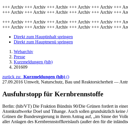
+++ Archiv +++ Archiv +++ Archiv +++ Archiv +++ Archiv +++ Ar
+++ Archiv +++ Archiv +++ Archiv +++ Archiv +++ Archiv +++ Ar
+++ Archiv +++ Archiv +++ Archiv +++ Archiv +++ Archiv +++ Ar
+++ Archiv +++ Archiv +++ Archiv +++ Archiv +++ Archiv +++ Ar
Direkt zum Hauptinhalt springen
Direkt zum Hauptmenü springen
Webarchiv
Presse
Kurzmeldungen (hib)
201609
zurück zu:
Kurzmeldungen (hib)
()
27.09.2016
Umwelt, Naturschutz, Bau und Reaktorsicherheit — Ant
Ausfuhrstopp für Kernbrennstoffe
Berlin: (hib/VT) Die Fraktion Bündnis 90/Die Grünen fordert in eine
Atomkraftwerke Doel und Tihange. Auch sollen grundsätzlich keine A
Grünen die Bundesregierung in ihrem Antrag auf, „im Sinne der Voll
aller Anlagen des Kernbrennstoffkreislaufs (außer den für die inländi