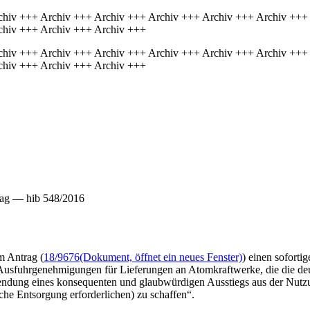
chiv +++ Archiv +++ Archiv +++ Archiv +++ Archiv +++ Archiv +++
chiv +++ Archiv +++ Archiv +++
chiv +++ Archiv +++ Archiv +++ Archiv +++ Archiv +++ Archiv +++
chiv +++ Archiv +++ Archiv +++
rag — hib 548/2016
m Antrag (
18/9676
(Dokument, öffnet ein neues Fenster)
) einen soforti
usfuhrgenehmigungen für Lieferungen an Atomkraftwerke, die die deuts
endung eines konsequenten und glaubwürdigen Ausstiegs aus der Nutzu
sche Entsorgung erforderlichen) zu schaffen“.