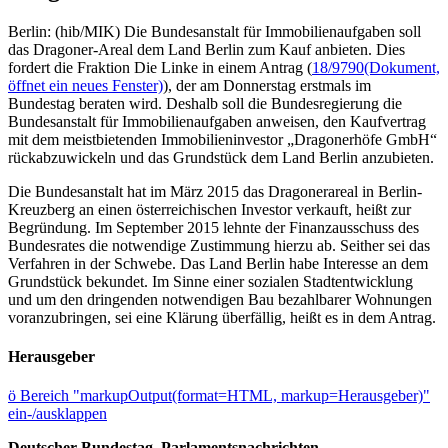
Berlin: (hib/MIK) Die Bundesanstalt für Immobilienaufgaben soll
das Dragoner-Areal dem Land Berlin zum Kauf anbieten. Dies
fordert die Fraktion Die Linke in einem Antrag (
18/9790
(Dokument,
öffnet ein neues Fenster)
), der am Donnerstag erstmals im
Bundestag beraten wird. Deshalb soll die Bundesregierung die
Bundesanstalt für Immobilienaufgaben anweisen, den Kaufvertrag
mit dem meistbietenden Immobilieninvestor „Dragonerhöfe GmbH“
rückabzuwickeln und das Grundstück dem Land Berlin anzubieten.
Die Bundesanstalt hat im März 2015 das Dragonerareal in Berlin-
Kreuzberg an einen österreichischen Investor verkauft, heißt zur
Begründung. Im September 2015 lehnte der Finanzausschuss des
Bundesrates die notwendige Zustimmung hierzu ab. Seither sei das
Verfahren in der Schwebe. Das Land Berlin habe Interesse an dem
Grundstück bekundet. Im Sinne einer sozialen Stadtentwicklung
und um den dringenden notwendigen Bau bezahlbarer Wohnungen
voranzubringen, sei eine Klärung überfällig, heißt es in dem Antrag.
Herausgeber
ö
Bereich "markupOutput(format=HTML, markup=Herausgeber)"
ein-/ausklappen
Deutscher Bundestag, Parlamentsnachrichten