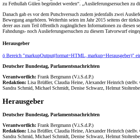
zu Fethullah Gülen begründet werden“. „Auslieferungsersuchen zu die
Danach gab es vor dem Putschversuch zudem jedenfalls zwei Ausliefe
Bewegung angehören. Weiterhin seien im Jahr 2015 seitens der türkis
derer aus zum Teil öffentlich zugänglichen Informationen zu diesen 
Fahndungs- noch Auslieferungsersuchen zu diesem Tatvorwurf einge
Herausgeber
ö
Bereich "markupOutput(format=HTML, markup=Herausgeber)" ein
Deutscher Bundestag, Parlamentsnachrichten
Verantwortlich:
Frank Bergmann (V.i.S.d.P.)
Redaktion:
Lisa Brüßler, Claudia Heine, Alexander Heinrich (stellv.
Sandra Schmid, Michael Schmidt, Denise Schwarz, Helmut Stoltenbe
Herausgeber
Deutscher Bundestag, Parlamentsnachrichten
Verantwortlich:
Frank Bergmann (V.i.S.d.P.)
Redaktion:
Lisa Brüßler, Claudia Heine, Alexander Heinrich (stellv.
Sandra Schmid, Michael Schmidt, Denise Schwarz, Helmut Stoltenbe