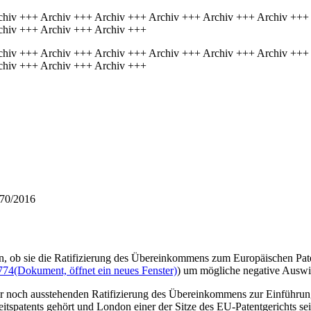
chiv +++ Archiv +++ Archiv +++ Archiv +++ Archiv +++ Archiv +++
chiv +++ Archiv +++ Archiv +++
chiv +++ Archiv +++ Archiv +++ Archiv +++ Archiv +++ Archiv +++
chiv +++ Archiv +++ Archiv +++
570/2016
, ob sie die Ratifizierung des Übereinkommens zum Europäischen Paten
774
(Dokument, öffnet ein neues Fenster)
) um mögliche negative Auswi
 der noch ausstehenden Ratifizierung des Übereinkommens zur Einführu
itspatents gehört und London einer der Sitze des EU-Patentgerichts s