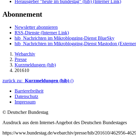
Herausgeber "heute im bundestag" (hib)
(Interner Link)
Abonnement
Newsletter abonnieren
RSS-Dienste
(Interner Link)
hib_Nachrichten im Mikroblogging-Dienst BlueSky
hib_Nachrichten im Mikroblogging-Dienst Mastodon
(Externer
Webarchiv
Presse
Kurzmeldungen (hib)
201610
zurück zu:
Kurzmeldungen (hib)
()
Barrierefreiheit
Datenschutz
Impressum
© Deutscher Bundestag
Ausdruck aus dem Internet-Angebot des Deutschen Bundestages
https://www.bundestag.de/webarchiv/presse/hib/201610/462956-462