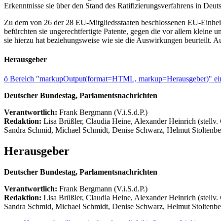
Erkenntnisse sie über den Stand des Ratifizierungsverfahrens in Deut
Zu dem von 26 der 28 EU-Mitgliedsstaaten beschlossenen EU-Einheits
befürchten sie ungerechtfertigte Patente, gegen die vor allem kleine 
sie hierzu hat beziehungsweise wie sie die Auswirkungen beurteilt
Herausgeber
ö
Bereich "markupOutput(format=HTML, markup=Herausgeber)" ein
Deutscher Bundestag, Parlamentsnachrichten
Verantwortlich:
Frank Bergmann (V.i.S.d.P.)
Redaktion:
Lisa Brüßler, Claudia Heine, Alexander Heinrich (stellv.
Sandra Schmid, Michael Schmidt, Denise Schwarz, Helmut Stoltenbe
Herausgeber
Deutscher Bundestag, Parlamentsnachrichten
Verantwortlich:
Frank Bergmann (V.i.S.d.P.)
Redaktion:
Lisa Brüßler, Claudia Heine, Alexander Heinrich (stellv.
Sandra Schmid, Michael Schmidt, Denise Schwarz, Helmut Stoltenbe