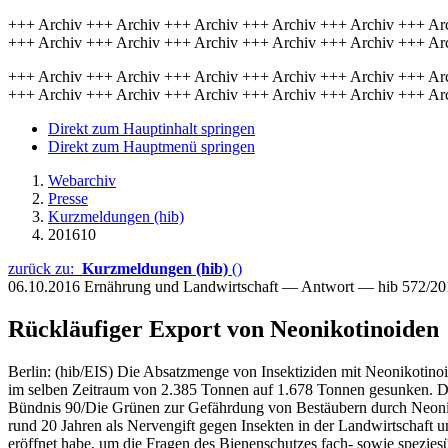
+++ Archiv +++ Archiv +++ Archiv +++ Archiv +++ Archiv +++ Ar
+++ Archiv +++ Archiv +++ Archiv +++ Archiv +++ Archiv +++ Ar
+++ Archiv +++ Archiv +++ Archiv +++ Archiv +++ Archiv +++ Ar
+++ Archiv +++ Archiv +++ Archiv +++ Archiv +++ Archiv +++ Ar
Direkt zum Hauptinhalt springen
Direkt zum Hauptmenü springen
Webarchiv
Presse
Kurzmeldungen (hib)
201610
zurück zu:
Kurzmeldungen (hib)
()
06.10.2016
Ernährung und Landwirtschaft — Antwort — hib 572/20
Rückläufiger Export von Neonikotinoiden
Berlin: (hib/EIS) Die Absatzmenge von Insektiziden mit Neonikotino
im selben Zeitraum von 2.385 Tonnen auf 1.678 Tonnen gesunken. Da
Bündnis 90/Die Grünen zur Gefährdung von Bestäubern durch Neoni
rund 20 Jahren als Nervengift gegen Insekten in der Landwirtschaft un
eröffnet habe, um die Fragen des Bienenschutzes fach- sowie spezies