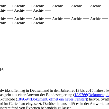
chiv +++ Archiv +++ Archiv +++ Archiv +++ Archiv +++ Archiv +++
chiv +++ Archiv +++ Archiv +++
chiv +++ Archiv +++ Archiv +++ Archiv +++ Archiv +++ Archiv +++
chiv +++ Archiv +++ Archiv +++
16
idwirkstoffen lag in Deutschland in den Jahren 2013 bis 2015 nahezu 
s geht aus einer Antwort der Bundesregierung (
18/9766
(Dokument, öf
kotinoide (
18/9594
(Dokument, öffnet ein neues Fenster)
) hervor. Synt
d im Gartenbau eingesetzt. Darüber hinaus heißt es in der Antwort, dass
übergreifend von Experten behandeln zu lassen.