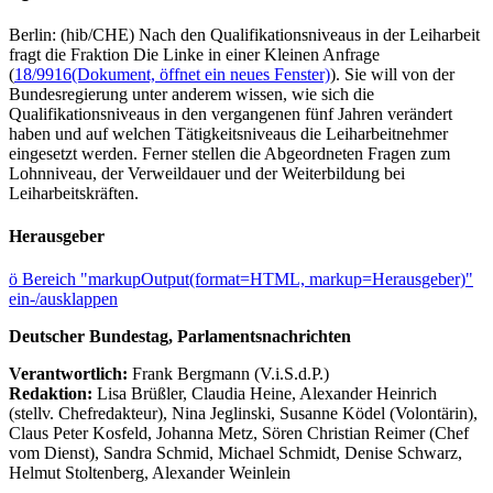
Berlin: (hib/CHE) Nach den Qualifikationsniveaus in der Leiharbeit
fragt die Fraktion Die Linke in einer Kleinen Anfrage
(
18/9916
(Dokument, öffnet ein neues Fenster)
). Sie will von der
Bundesregierung unter anderem wissen, wie sich die
Qualifikationsniveaus in den vergangenen fünf Jahren verändert
haben und auf welchen Tätigkeitsniveaus die Leiharbeitnehmer
eingesetzt werden. Ferner stellen die Abgeordneten Fragen zum
Lohnniveau, der Verweildauer und der Weiterbildung bei
Leiharbeitskräften.
Herausgeber
ö
Bereich "markupOutput(format=HTML, markup=Herausgeber)"
ein-/ausklappen
Deutscher Bundestag, Parlamentsnachrichten
Verantwortlich:
Frank Bergmann (V.i.S.d.P.)
Redaktion:
Lisa Brüßler, Claudia Heine, Alexander Heinrich
(stellv. Chefredakteur), Nina Jeglinski,
Susanne Ködel (Volontärin),
Claus Peter Kosfeld, Johanna Metz, Sören Christian Reimer (Chef
vom Dienst), Sandra Schmid, Michael Schmidt, Denise Schwarz,
Helmut Stoltenberg, Alexander Weinlein