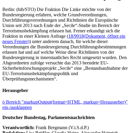
Berlin: (hib/STO) Die Fraktion Die Linke möchte von der
Bundesregierung erfahren, welche Grundverordnungen,
Durchführungsverordnungen und Richtlinien die Europäische
Union seit 2013 nach Ende der „Secile“-Studie im Bereich der
Terrorismusbekämpfung erlassen hat. Ferner erkundigt sich die
Fraktion in einer Kleinen Anfrage (
18/9918
(Dokument, öffnet ein
neues Fenster)
) unter anderem danach, für welche dieser
Verordnungen die Bundesregierung Durchführungsbestimmungen
erlassen hat und auf welche Weise diese Richtlinien von der
Bundesregierung in innerstaatliches Recht umgesetzt wurden. Den
Abgeordneten zufolge versuchte das 2013 beendete EU-
Sicherheitsforschungsprojekt „Secile“ eine „Bestandsaufnahme der
EU-Terrorismusbekämpfungspolitik und
Überprüfungsmechanismen“.
Herausgeber
ö
Bereich "markupOutput(format=HTML, markup=Herausgeber)"
ein-/ausklappen
Deutscher Bundestag, Parlamentsnachrichten
Verantwortlich:
Frank Bergmann (V.i.S.d.P.)
Redaktion:
Lisa Brüßler, Claudia Heine, Alexander Heinrich