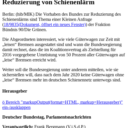
Reduzierung von Schienenlärm
Berlin: (hib/MIK) Die Vorhaben des Bundes zur Reduzierung des
Schienenlärms sind Thema einer Kleinen Anfrage
(
18/9835
(Dokument, öffnet ein neues Fenster)
) der Fraktion
Bündnis 90/Die Grünen.
Die Abgeordneten interessiert, wie viele Güterwagen zur Zeit mit
„leisen“ Bremsen ausgestattet sind und wann die Bundesregierung
damit rechnet, dass die im Koalitionsvertrag als Zielstellung für
2016 vorgegebene Umrüstung von 50 Prozent aller Güterwagen auf
„leise“ Bremsen erreicht wird.
Weiter soll die Bundesregierung unter anderem mitteilen, wie sie
sicherstellen will, dass nach dem Jahr 2020 keine Güterwagen ohne
„leise“ Bremsen mehr im deutschen Schienennetz unterwegs sind.
Herausgeber
ö
Bereich "markupOutput(format=HTML, markup=Herausgeber)"
ein-/ausklappen
Deutscher Bundestag, Parlamentsnachrichten
Verantwortlich:
Frank Bergmann (V.i.S.d.P.)