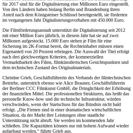
für 2017 sind für die Digitalisierung eine Millionen Euro eingestellt.
Von den Ländern haben bislang Berlin und Brandenburg ihren
Anteil nach dem Königsteiner Schlüssel bereitgestellt, sie förderten
im vergangenen Jahr Digitalisierungsvorhaben mit 450.000 Euro.
Die Filmförderungsanstalt unterstützt die Digitalisierung seit 2012
mit einer Million Euro jährlich, in diesem Jahr hat sie auf zwei
Millionen aufgestockt. 15.000 Euro stehen je Film für eine
Sicherung im 2K-Format bereit, die Rechteinhaber müssen einen
Eigenanteil von 20 Prozent erbringen. Die Auswahl der Titel erfolgt
nach drei gleichwertigen Kriterien, der kommerziellen
Vermarktbarkeit des Films, filmkünstlerischen Gesichtspunkten und
dem technischen Zustand des Originalmaterials.
Christine Grieb, Geschäftsführerin des Verbands der filmtechnischen
Betriebe, unterstrich ebenso wie Alice Brauner, Geschäftsführerin
der Berliner CCC Filmkunst GmbH, die Dringlichkeit der Erhöhung
der finanziellen Mittel. Die professionellen Strukturen, das heißt das
personelle Know-how und die technische Infrastruktur, würden
verschwinden, wenn der Startschuss für das Bündnis nicht bald
erfolgt. „Die Firmen sind in einer dramatischen wirtschaftlichen
Situation, da der Markt ihre Leistungen ohne staatliche
Unterstützung nicht abruft. Sie werden im kommenden Jahr
schließen. Die Kapazitäten können nur mit hohem Aufwand wieder
aufgebaut werden,“ führte Grieb aus.