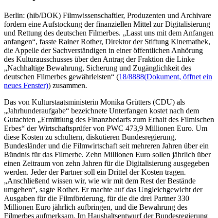
Berlin: (hib/DOK) Filmwissenschaftler, Produzenten und Archivare
fordern eine Aufstockung der finanziellen Mittel zur Digitalisierung
und Rettung des deutschen Filmerbes. „Lasst uns mit dem Anfangen
anfangen“, fasste Rainer Rother, Direktor der Stiftung Kinemathek,
die Appelle der Sachverständigen in einer öffentlichen Anhörung
des Kulturausschusses über den Antrag der Fraktion die Linke
„Nachhaltige Bewahrung, Sicherung und Zugänglichkeit des
deutschen Filmerbes gewährleisten“ (
18/8888
(Dokument, öffnet ein
neues Fenster)
) zusammen.
Das von Kulturstaatsministerin Monika Grütters (CDU) als
„Jahrhunderaufgabe“ bezeichnete Unterfangen kostet nach dem
Gutachten „Ermittlung des Finanzbedarfs zum Erhalt des Filmischen
Erbes“ der Wirtschaftsprüfer von PWC 473,9 Millionen Euro. Um
diese Kosten zu schultern, diskutieren Bundesregierung,
Bundesländer und die Filmwirtschaft seit mehreren Jahren über ein
Bündnis für das Filmerbe. Zehn Millionen Euro sollen jährlich über
einen Zeitraum von zehn Jahren für die Digitalisierung ausgegeben
werden. Jeder der Partner soll ein Drittel der Kosten tragen.
„Anschließend wissen wir, wie wir mit dem Rest der Bestände
umgehen“, sagte Rother. Er machte auf das Ungleichgewicht der
Ausgaben für die Filmförderung, für die die drei Partner 330
Millionen Euro jährlich aufbringen, und die Bewahrung des
Filmerbes aufmerksam. Im Haushaltsentwurf der Bundesregierung