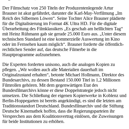
Der Filmschatz von 250 Titeln der Produzentenlegende Artur
Brauner ist akut gefährdet, darunter die Karl-May-Verfilmung „Im
Reich des Silbernen Löwen“. Seine Tochter Alice Brauner plädierte
für die Digitalisierung im Format 4K Ultra HD. Für die digitale
Überarbeitung des Filmklassikers „Es geschah am helllichten Tag“
mit Heinz Rühmann gab sie gerade 25.000 Euro aus. „Unter diesem
technischen Standard ist eine kommerzielle Auswertung im Kino
oder im Fernsehen kaum möglich“. Brauner forderte die öffentlich-
rechtlichen Sender auf, das deutsche Filmerbe in die
Hauptprogramme aufzunehmen.
Die Experten forderten unisono, auch die analogen Kopien zu
pflegen. „Wir wollen auch alle Materialien dauerhaft im
Originalzustand erhalten“, betonte Michael Hollmann, Direktor des
Bundesarchivs, zu dessen Bestand 150.000 Titel in 1,2 Millionen
Filmrollen gehören. Mit dem gegenwärtigen Etat des
Bundesfilmarchivs könne er diese Doppelstrategie jedoch nicht
umsetzen. Die Schließung der eigenen Kopierwerke in Koblenz und
Berlin-Hoppegarten ist bereits angekündigt, es sind die letzten am
Traditionsstandort Deutschland. Bundesfilmarchiv und die Stiftung
Deutsche Kinemathek hoffen, dass die Regierungsparteien ihr
Versprechen aus dem Koalitionsvertrag einlösen, die Zuweisungen
für beide Institutionen zu erhöhen.