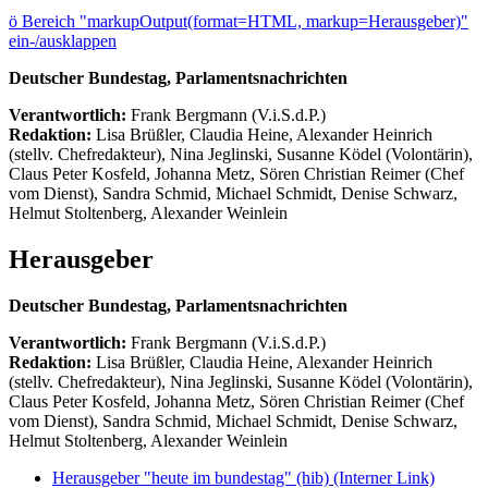
ö
Bereich "markupOutput(format=HTML, markup=Herausgeber)"
ein-/ausklappen
Deutscher Bundestag, Parlamentsnachrichten
Verantwortlich:
Frank Bergmann (V.i.S.d.P.)
Redaktion:
Lisa Brüßler, Claudia Heine, Alexander Heinrich
(stellv. Chefredakteur), Nina Jeglinski,
Susanne Ködel (Volontärin),
Claus Peter Kosfeld, Johanna Metz, Sören Christian Reimer (Chef
vom Dienst), Sandra Schmid, Michael Schmidt, Denise Schwarz,
Helmut Stoltenberg, Alexander Weinlein
Herausgeber
Deutscher Bundestag, Parlamentsnachrichten
Verantwortlich:
Frank Bergmann (V.i.S.d.P.)
Redaktion:
Lisa Brüßler, Claudia Heine, Alexander Heinrich
(stellv. Chefredakteur), Nina Jeglinski,
Susanne Ködel (Volontärin),
Claus Peter Kosfeld, Johanna Metz, Sören Christian Reimer (Chef
vom Dienst), Sandra Schmid, Michael Schmidt, Denise Schwarz,
Helmut Stoltenberg, Alexander Weinlein
Herausgeber "heute im bundestag" (hib)
(Interner Link)