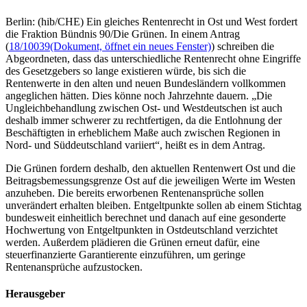
Berlin: (hib/CHE) Ein gleiches Rentenrecht in Ost und West fordert
die Fraktion Bündnis 90/Die Grünen. In einem Antrag
(
18/10039
(Dokument, öffnet ein neues Fenster)
) schreiben die
Abgeordneten, dass das unterschiedliche Rentenrecht ohne Eingriffe
des Gesetzgebers so lange existieren würde, bis sich die
Rentenwerte in den alten und neuen Bundesländern vollkommen
angeglichen hätten. Dies könne noch Jahrzehnte dauern. „Die
Ungleichbehandlung zwischen Ost- und Westdeutschen ist auch
deshalb immer schwerer zu rechtfertigen, da die Entlohnung der
Beschäftigten in erheblichem Maße auch zwischen Regionen in
Nord- und Süddeutschland variiert“, heißt es in dem Antrag.
Die Grünen fordern deshalb, den aktuellen Rentenwert Ost und die
Beitragsbemessungsgrenze Ost auf die jeweiligen Werte im Westen
anzuheben. Die bereits erworbenen Rentenansprüche sollen
unverändert erhalten bleiben. Entgeltpunkte sollen ab einem Stichtag
bundesweit einheitlich berechnet und danach auf eine gesonderte
Hochwertung von Entgeltpunkten in Ostdeutschland verzichtet
werden. Außerdem plädieren die Grünen erneut dafür, eine
steuerfinanzierte Garantierente einzuführen, um geringe
Rentenansprüche aufzustocken.
Herausgeber