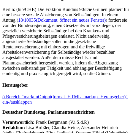
Berlin: (hib/CHE) Die Fraktion Bündnis 90/Die Grünen plädiert für
eine bessere soziale Absicherung von Selbständigen. In einem
Antrag (
18/10035
(Dokument, öffnet ein neues Fenster)
) fordert sie
von der Bundesregierung, einen Gesetzentwurf vorzulegen, der
gesetzlich versicherte Selbständige bei den Kranken- und
Pflegeversicherungsbeiträgen entlastet. Nicht anderweitig
abgesicherte Selbständige sollen in die gesetzliche
Rentenversicherung mit einbezogen und die freiwillige
Arbeitslosenversicherung für Selbständige wieder bezahlbar
ausgestaltet werden. Außerdem müsse Rechts- und
Planungssicherheit hergestellt werden, indem die Abgrenzung
zwischen selbständiger Tätigkeit und abhängiger Beschäftigung
eindeutig und praxistauglich geregelt wird, so die Grünen.
Herausgeber
ö
Bereich "markupOutput(format=HTML, markup=Herausgeber)"
ein-/ausklappen
Deutscher Bundestag, Parlamentsnachrichten
Verantwortlich:
Frank Bergmann (V.i.S.d.P.)
Redaktion:
Lisa Brüßler, Claudia Heine, Alexander Heinrich
(stellv. Chefredakteur), Nina Jeglinski,
Susanne Ködel (Volontärin),