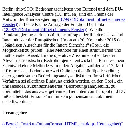
Berlin: (hib/STO) Bedrohungsanalysen von Europol und dem EU-
Intelligence Analyses Centre (EU IntCen) sind ein Thema der
Antwort der Bundesregierung (
18/9974
(Dokument, öffnet ein neues
Fenster)
) auf eine Kleine Anfrage der Fraktion Die Linke
(
18/9836
(Dokument, öffnet ein neues Fenster)
). Wie die
Bundesregierung darin ausführt, beauftragte der Rat der Justiz- und
Innenminister der Europäischen Union am 20. November 2015 den
„Ständigen Ausschuss für die Innere Sicherheit“ (Cosi), die
Möglichkeit zu prüfen, „eine Methode für einen strukturierten und
multilateralen Ansatz für die operative Zusammenarbeit bei der
Abwehr terroristischer Bedrohungen zu entwickeln“. Für diese neue
zu entwickelnde Methode wurde den Angaben zufolge am 17. Mai
2016 im Cosi als eine von zwei Optionen die künftige Erstellung
einer gemeinsamen Bedrohungsanalyse diskutiert. Im schriftlichen
Verfahren sei allerdings Einigung erzielt worden, an den Cosi „ ein
umfassendes, zukunftsorientiertes “Bedrohungsanalysebild„ zu
übermitteln, das aus zwei getrennten Berichten von Europol und EU
IntCen besteht. Es solle “mithin kein gemeinsames Dokument
erstellt werden„.
Herausgeber
ö
Bereich "markupOutput(format=HTML, markup=Herausgeber)"