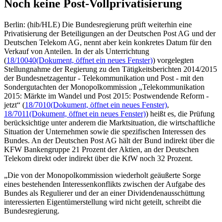
Noch keine Post-Vollprivatisierung
Berlin: (hib/HLE) Die Bundesregierung prüft weiterhin eine
Privatisierung der Beteiligungen an der Deutschen Post AG und der
Deutschen Telekom AG, nennt aber kein konkretes Datum für den
Verkauf von Anteilen. In der als Unterrichtung
(
18/10040
(Dokument, öffnet ein neues Fenster)
) vorgelegten
Stellungnahme der Regierung zu den Tätigkeitsberichten 2014/2015
der Bundesnetzagentur - Telekommunikation und Post - mit den
Sondergutachten der Monopolkommission „Telekommunikation
2015: Märkte im Wandel und Post 2015: Postwendende Reform -
jetzt“ (
18/7010
(Dokument, öffnet ein neues Fenster)
,
18/7011
(Dokument, öffnet ein neues Fenster)
) heißt es, die Prüfung
berücksichtige unter anderem die Marktsituation, die wirtschaftliche
Situation der Unternehmen sowie die spezifischen Interessen des
Bundes. An der Deutschen Post AG hält der Bund indirekt über die
KFW Bankengruppe 21 Prozent der Aktien, an der Deutschen
Telekom direkt oder indirekt über die KfW noch 32 Prozent.
„Die von der Monopolkommission wiederholt geäußerte Sorge
eines bestehenden Interessenkonflikts zwischen der Aufgabe des
Bundes als Regulierer und der an einer Dividendenausschüttung
interessierten Eigentümerstellung wird nicht geteilt, schreibt die
Bundesregierung.