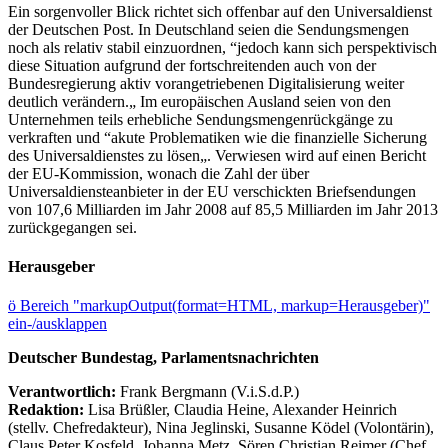
Ein sorgenvoller Blick richtet sich offenbar auf den Universaldienst
der Deutschen Post. In Deutschland seien die Sendungsmengen
noch als relativ stabil einzuordnen, “jedoch kann sich perspektivisch
diese Situation aufgrund der fortschreitenden auch von der
Bundesregierung aktiv vorangetriebenen Digitalisierung weiter
deutlich verändern.„ Im europäischen Ausland seien von den
Unternehmen teils erhebliche Sendungsmengenrückgänge zu
verkraften und “akute Problematiken wie die finanzielle Sicherung
des Universaldienstes zu lösen„. Verwiesen wird auf einen Bericht
der EU-Kommission, wonach die Zahl der über
Universaldiensteanbieter in der EU verschickten Briefsendungen
von 107,6 Milliarden im Jahr 2008 auf 85,5 Milliarden im Jahr 2013
zurückgegangen sei.
Herausgeber
ö
Bereich "markupOutput(format=HTML, markup=Herausgeber)"
ein-/ausklappen
Deutscher Bundestag, Parlamentsnachrichten
Verantwortlich:
Frank Bergmann (V.i.S.d.P.)
Redaktion:
Lisa Brüßler, Claudia Heine, Alexander Heinrich
(stellv. Chefredakteur), Nina Jeglinski,
Susanne Ködel (Volontärin),
Claus Peter Kosfeld, Johanna Metz, Sören Christian Reimer (Chef