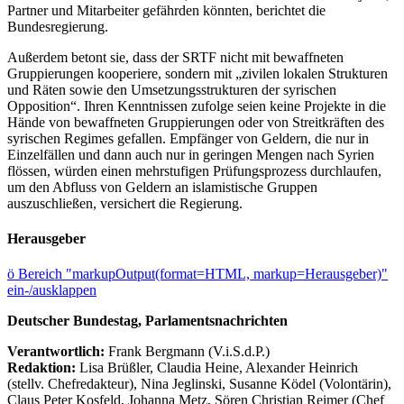
Partner und Mitarbeiter gefährden könnten, berichtet die
Bundesregierung.
Außerdem betont sie, dass der SRTF nicht mit bewaffneten
Gruppierungen kooperiere, sondern mit „zivilen lokalen Strukturen
und Räten sowie den Umsetzungsstrukturen der syrischen
Opposition“. Ihren Kenntnissen zufolge seien keine Projekte in die
Hände von bewaffneten Gruppierungen oder von Streitkräften des
syrischen Regimes gefallen. Empfänger von Geldern, die nur in
Einzelfällen und dann auch nur in geringen Mengen nach Syrien
flössen, würden einen mehrstufigen Prüfungsprozess durchlaufen,
um den Abfluss von Geldern an islamistische Gruppen
auszuschließen, versichert die Regierung.
Herausgeber
ö
Bereich "markupOutput(format=HTML, markup=Herausgeber)"
ein-/ausklappen
Deutscher Bundestag, Parlamentsnachrichten
Verantwortlich:
Frank Bergmann (V.i.S.d.P.)
Redaktion:
Lisa Brüßler, Claudia Heine, Alexander Heinrich
(stellv. Chefredakteur), Nina Jeglinski,
Susanne Ködel (Volontärin),
Claus Peter Kosfeld, Johanna Metz, Sören Christian Reimer (Chef