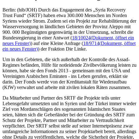
Berlin: (hib/JOH) Durch das Engagement des „Syria Recovery
Trust Fund“ (SRTF) haben etwa 300.000 Menschen im Norden
Syriens wieder Strom. Zudem sei ein Projekt zur Rehabilitierung der
Wasserversorgung in ländlichen Gebieten der Provinz Aleppo mit
900. 000 Begünstigten gegenwärtig in der Umsetzung, schreibt die
Bundesregierung in einer Antwort (
18/10024
(Dokument, öffnet ein
neues Fenster)
) auf eine Kleine Anfrage (
18/9714
(Dokument, öffnet
ein neues Fenster)
) der Fraktion Die Linke.
Um in den Gebieten, die sich außerhalb der Kontrolle des Assad-
Regimes befänden, Hilfe für notleidende Zivilbevölkerung leisten zu
können, habe sie den Fonds 2013 - gemeinsam mit den USA und
Vereinigten Arabischen Emiraten - ins Leben gerufen, erklärt sie
darin. Der Fonds werde von der Kreditanstalt für Wiederaufbau
(KfW) verwaltet und arbeite mit zivilen lokalen Räten zusammen.
Da Mitarbeiter und Partner des SRTF die Projekte teils unter
Lebensgefahr umsetzten und in Syrien und der Türkei immer wieder
Ziel von Mordanschlägen des sogenannten Islamischen Staates
seien, hätten sich die Geberländer bei der Gründung des SRTF zum
Schutz der Projekte, Partner und Mitarbeiter zu Vertraulichkeit
verpflichtet. Der SRTF selbst stelle auf seiner Internetpräsenz zwar
umfangreiche Informationen zu seiner Projektarbeit bereit, allerdings
ohne Details zu veröffentlichen, welche die Sicherheit der Projekte,