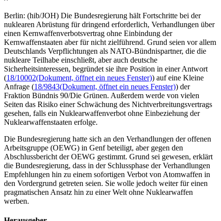
Berlin: (hib/JOH) Die Bundesregierung hält Fortschritte bei der
nuklearen Abrüstung für dringend erforderlich, Verhandlungen über
einen Kernwaffenverbotsvertrag ohne Einbindung der
Kernwaffenstaaten aber für nicht zielführend. Grund seien vor allem
Deutschlands Verpflichtungen als NATO-Bündnispartner, die die
nukleare Teilhabe einschließt, aber auch deutsche
Sicherheitsinteressen, begründet sie ihre Position in einer Antwort
(
18/10002
(Dokument, öffnet ein neues Fenster)
) auf eine Kleine
Anfrage (
18/9843
(Dokument, öffnet ein neues Fenster)
) der
Fraktion Bündnis 90/Die Grünen. Außerdem werde von vielen
Seiten das Risiko einer Schwächung des Nichtverbreitungsvertrags
gesehen, falls ein Nuklearwaffenverbot ohne Einbeziehung der
Nuklearwaffenstaaten erfolge.
Die Bundesregierung hatte sich an den Verhandlungen der offenen
Arbeitsgruppe (OEWG) in Genf beteiligt, aber gegen den
Abschlussbericht der OEWG gestimmt. Grund sei gewesen, erklärt
die Bundesregierung, dass in der Schlussphase der Verhandlungen
Empfehlungen hin zu einem sofortigen Verbot von Atomwaffen in
den Vordergrund getreten seien. Sie wolle jedoch weiter für einen
pragmatischen Ansatz hin zu einer Welt ohne Nuklearwaffen
werben.
Herausgeber