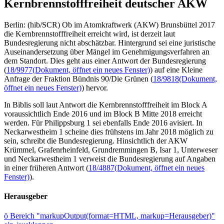
Kernbrennstofffreiheit deutscher AKW
Berlin: (hib/SCR) Ob im Atomkraftwerk (AKW) Brunsbüttel 2017
die Kernbrennstofffreiheit erreicht wird, ist derzeit laut
Bundesregierung nicht abschätzbar. Hintergrund sei eine juristische
Auseinandersetzung über Mängel im Genehmigungsverfahren an
dem Standort. Dies geht aus einer Antwort der Bundesregierung
(
18/9977
(Dokument, öffnet ein neues Fenster)
) auf eine Kleine
Anfrage der Fraktion Bündnis 90/Die Grünen (
18/9818
(Dokument,
öffnet ein neues Fenster)
) hervor.
In Biblis soll laut Antwort die Kernbrennstofffreiheit im Block A
voraussichtlich Ende 2016 und im Block B Mitte 2018 erreicht
werden. Für Philippsburg 1 sei ebenfalls Ende 2016 avisiert. In
Neckarwestheim 1 scheine dies frühstens im Jahr 2018 möglich zu
sein, schreibt die Bundesregierung. Hinsichtlich der AKW
Krümmel, Grafenrheinfeld, Grundremmingen B, Isar 1, Unterweser
und Neckarwestheim 1 verweist die Bundesregierung auf Angaben
in einer früheren Antwort (
18/4887
(Dokument, öffnet ein neues
Fenster)
).
Herausgeber
ö
Bereich "markupOutput(format=HTML, markup=Herausgeber)"