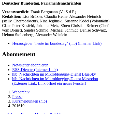
Deutscher Bundestag, Parlamentsnachrichten
Verantwortlich:
Frank Bergmann (V.i.S.d.P.)
Redaktion:
Lisa Brüßler, Claudia Heine, Alexander Heinrich
(stellv. Chefredakteur), Nina Jeglinski,
Susanne Ködel (Volontärin),
Claus Peter Kosfeld, Johanna Metz, Sören Christian Reimer (Chef
vom Dienst), Sandra Schmid, Michael Schmidt, Denise Schwarz,
Helmut Stoltenberg, Alexander Weinlein
Herausgeber "heute im bundestag" (hib)
(Interner Link)
Abonnement
Newsletter abonnieren
RSS-Dienste
(Interner Link)
hib_Nachrichten im Mikroblogging-Dienst BlueSky
hib_Nachrichten im Mikroblogging-Dienst Mastodon
(Externer Link, Link öffnet ein neues Fenster)
Webarchiv
Presse
Kurzmeldungen (hib)
201610