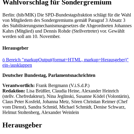
Wahlvorschlag für Sondergremium
Berlin: (hib/MIK) Die SPD-Bundestagsfraktion schlägt für die Wahl
von Mitgliedern des Sondergremiums gemäß Paragraf 3 Absatz 3
des Stabilisierungsmechanismusgesetzes die Abgeordneten Johannes
Kahrs (Mitglied) und Dennis Rohde (Stellvertreter) vor. Gewählt
werden soll am 10. November.
Herausgeber
ö
Bereich "markupOutput(format=HTML, markup=Herausgeber)"
ein-/ausklappen
Deutscher Bundestag, Parlamentsnachrichten
Verantwortlich:
Frank Bergmann (V.i.S.d.P.)
Redaktion:
Lisa Brüßler, Claudia Heine, Alexander Heinrich
(stellv. Chefredakteur), Nina Jeglinski,
Susanne Ködel (Volontärin),
Claus Peter Kosfeld, Johanna Metz, Sören Christian Reimer (Chef
vom Dienst), Sandra Schmid, Michael Schmidt, Denise Schwarz,
Helmut Stoltenberg, Alexander Weinlein
Herausgeber