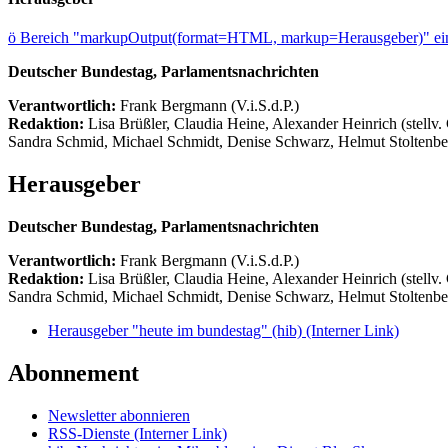
ö
Bereich "markupOutput(format=HTML, markup=Herausgeber)" ein
Deutscher Bundestag, Parlamentsnachrichten
Verantwortlich:
Frank Bergmann (V.i.S.d.P.)
Redaktion:
Lisa Brüßler, Claudia Heine, Alexander Heinrich (stellv.
Sandra Schmid, Michael Schmidt, Denise Schwarz, Helmut Stoltenbe
Herausgeber
Deutscher Bundestag, Parlamentsnachrichten
Verantwortlich:
Frank Bergmann (V.i.S.d.P.)
Redaktion:
Lisa Brüßler, Claudia Heine, Alexander Heinrich (stellv.
Sandra Schmid, Michael Schmidt, Denise Schwarz, Helmut Stoltenbe
Herausgeber "heute im bundestag" (hib)
(Interner Link)
Abonnement
Newsletter abonnieren
RSS-Dienste
(Interner Link)