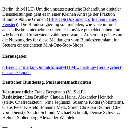
Berlin: (hib/HLE) Um die umsatzsteuerliche Behandlung digitaler
Dienstleistungen geht es in einer Kleinen Anfrage der Fraktion
Bündnis 90/Die Grünen (
18/10119
(Dokument, öffnet ein neues
Fenster)
). Die Bundesregierung soll mitteilen, wie viele in- und
ausländische Unternehmen Internet-Umsätze gemeldet haben und
wie hoch die Umsatzsteuerzahlungen waren. Außerdem geht es um
die Nutzung des für diese Meldungen vom Bundeszentralamt für
Steuern eingerichteten Mini-One-Stop-Shops.
Herausgeber
ö
Bereich "markupOutput(format=HTML, markup=Herausgeber)"
ein-/ausklappen
Deutscher Bundestag, Parlamentsnachrichten
Verantwortlich:
Frank Bergmann (V.i.S.d.P.)
Redaktion:
Lisa Brüßler, Claudia Heine, Alexander Heinrich
(stellv. Chefredakteur), Nina Jeglinski,
Susanne Ködel (Volontärin),
Claus Peter Kosfeld, Johanna Metz, Sören Christian Reimer (Chef
vom Dienst), Sandra Schmid, Michael Schmidt, Denise Schwarz,
Helmut Stoltenberg, Alexander Weinlein