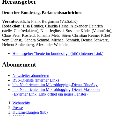
Herausgeber
Deutscher Bundestag, Parlamentsnachrichten
Verantwortlich:
Frank Bergmann (V.i.S.d.P.)
Redaktion:
Lisa Brüßler, Claudia Heine, Alexander Heinrich
(stellv. Chefredakteur), Nina Jeglinski,
Susanne Ködel (Volontärin),
Claus Peter Kosfeld, Johanna Metz, Sören Christian Reimer (Chef
vom Dienst), Sandra Schmid, Michael Schmidt, Denise Schwarz,
Helmut Stoltenberg, Alexander Weinlein
Herausgeber "heute im bundestag" (hib)
(Interner Link)
Abonnement
Newsletter abonnieren
RSS-Dienste
(Interner Link)
hib_Nachrichten im Mikroblogging-Dienst BlueSky
hib_Nachrichten im Mikroblogging-Dienst Mastodon
(Externer Link, Link öffnet ein neues Fenster)
Webarchiv
Presse
Kurzmeldungen (hib)