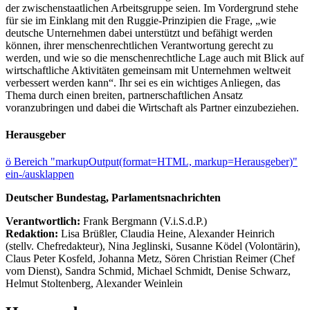
der zwischenstaatlichen Arbeitsgruppe seien. Im Vordergrund stehe
für sie im Einklang mit den Ruggie-Prinzipien die Frage, „wie
deutsche Unternehmen dabei unterstützt und befähigt werden
können, ihrer menschenrechtlichen Verantwortung gerecht zu
werden, und wie so die menschenrechtliche Lage auch mit Blick auf
wirtschaftliche Aktivitäten gemeinsam mit Unternehmen weltweit
verbessert werden kann“. Ihr sei es ein wichtiges Anliegen, das
Thema durch einen breiten, partnerschaftlichen Ansatz
voranzubringen und dabei die Wirtschaft als Partner einzubeziehen.
Herausgeber
ö
Bereich "markupOutput(format=HTML, markup=Herausgeber)"
ein-/ausklappen
Deutscher Bundestag, Parlamentsnachrichten
Verantwortlich:
Frank Bergmann (V.i.S.d.P.)
Redaktion:
Lisa Brüßler, Claudia Heine, Alexander Heinrich
(stellv. Chefredakteur), Nina Jeglinski,
Susanne Ködel (Volontärin),
Claus Peter Kosfeld, Johanna Metz, Sören Christian Reimer (Chef
vom Dienst), Sandra Schmid, Michael Schmidt, Denise Schwarz,
Helmut Stoltenberg, Alexander Weinlein