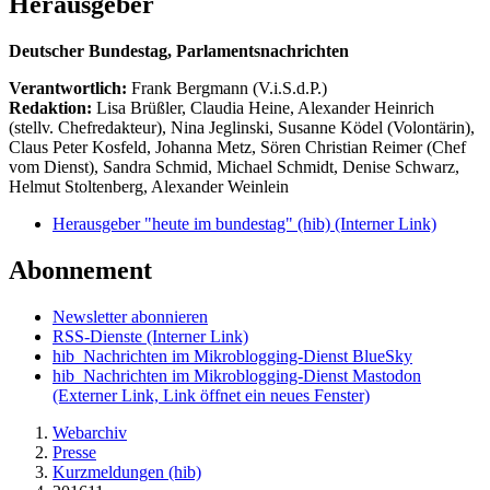
Herausgeber
Deutscher Bundestag, Parlamentsnachrichten
Verantwortlich:
Frank Bergmann (V.i.S.d.P.)
Redaktion:
Lisa Brüßler, Claudia Heine, Alexander Heinrich
(stellv. Chefredakteur), Nina Jeglinski,
Susanne Ködel (Volontärin),
Claus Peter Kosfeld, Johanna Metz, Sören Christian Reimer (Chef
vom Dienst), Sandra Schmid, Michael Schmidt, Denise Schwarz,
Helmut Stoltenberg, Alexander Weinlein
Herausgeber "heute im bundestag" (hib)
(Interner Link)
Abonnement
Newsletter abonnieren
RSS-Dienste
(Interner Link)
hib_Nachrichten im Mikroblogging-Dienst BlueSky
hib_Nachrichten im Mikroblogging-Dienst Mastodon
(Externer Link, Link öffnet ein neues Fenster)
Webarchiv
Presse
Kurzmeldungen (hib)