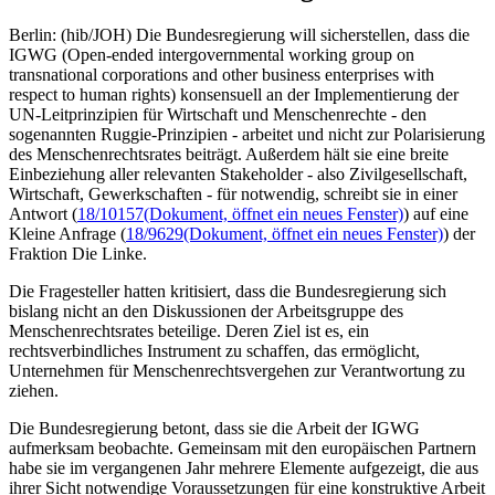
Berlin: (hib/JOH) Die Bundesregierung will sicherstellen, dass die
IGWG (Open-ended intergovernmental working group on
transnational corporations and other business enterprises with
respect to human rights) konsensuell an der Implementierung der
UN-Leitprinzipien für Wirtschaft und Menschenrechte - den
sogenannten Ruggie-Prinzipien - arbeitet und nicht zur Polarisierung
des Menschenrechtsrates beiträgt. Außerdem hält sie eine breite
Einbeziehung aller relevanten Stakeholder - also Zivilgesellschaft,
Wirtschaft, Gewerkschaften - für notwendig, schreibt sie in einer
Antwort (
18/10157
(Dokument, öffnet ein neues Fenster)
) auf eine
Kleine Anfrage (
18/9629
(Dokument, öffnet ein neues Fenster)
) der
Fraktion Die Linke.
Die Fragesteller hatten kritisiert, dass die Bundesregierung sich
bislang nicht an den Diskussionen der Arbeitsgruppe des
Menschenrechtsrates beteilige. Deren Ziel ist es, ein
rechtsverbindliches Instrument zu schaffen, das ermöglicht,
Unternehmen für Menschenrechtsvergehen zur Verantwortung zu
ziehen.
Die Bundesregierung betont, dass sie die Arbeit der IGWG
aufmerksam beobachte. Gemeinsam mit den europäischen Partnern
habe sie im vergangenen Jahr mehrere Elemente aufgezeigt, die aus
ihrer Sicht notwendige Voraussetzungen für eine konstruktive Arbeit