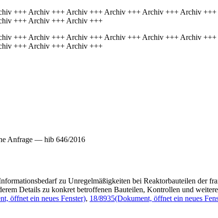
chiv +++ Archiv +++ Archiv +++ Archiv +++ Archiv +++ Archiv +++
chiv +++ Archiv +++ Archiv +++
chiv +++ Archiv +++ Archiv +++ Archiv +++ Archiv +++ Archiv +++
chiv +++ Archiv +++ Archiv +++
ine Anfrage — hib 646/2016
Informationsbedarf zu Unregelmäßigkeiten bei Reaktorbauteilen der fr
anderem Details zu konkret betroffenen Bauteilen, Kontrollen und weite
, öffnet ein neues Fenster)
,
18/8935
(Dokument, öffnet ein neues Fens