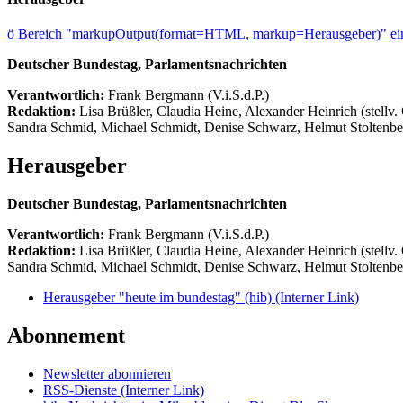
ö
Bereich "markupOutput(format=HTML, markup=Herausgeber)" ein
Deutscher Bundestag, Parlamentsnachrichten
Verantwortlich:
Frank Bergmann (V.i.S.d.P.)
Redaktion:
Lisa Brüßler, Claudia Heine, Alexander Heinrich (stellv.
Sandra Schmid, Michael Schmidt, Denise Schwarz, Helmut Stoltenbe
Herausgeber
Deutscher Bundestag, Parlamentsnachrichten
Verantwortlich:
Frank Bergmann (V.i.S.d.P.)
Redaktion:
Lisa Brüßler, Claudia Heine, Alexander Heinrich (stellv.
Sandra Schmid, Michael Schmidt, Denise Schwarz, Helmut Stoltenbe
Herausgeber "heute im bundestag" (hib)
(Interner Link)
Abonnement
Newsletter abonnieren
RSS-Dienste
(Interner Link)