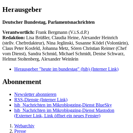
Herausgeber
Deutscher Bundestag, Parlamentsnachrichten
Verantwortlich:
Frank Bergmann (V.i.S.d.P.)
Redaktion:
Lisa Brüßler, Claudia Heine, Alexander Heinrich
(stellv. Chefredakteur), Nina Jeglinski,
Susanne Ködel (Volontärin),
Claus Peter Kosfeld, Johanna Metz, Sören Christian Reimer (Chef
vom Dienst), Sandra Schmid, Michael Schmidt, Denise Schwarz,
Helmut Stoltenberg, Alexander Weinlein
Herausgeber "heute im bundestag" (hib)
(Interner Link)
Abonnement
Newsletter abonnieren
RSS-Dienste
(Interner Link)
hib_Nachrichten im Mikroblogging-Dienst BlueSky
hib_Nachrichten im Mikroblogging-Dienst Mastodon
(Externer Link, Link öffnet ein neues Fenster)
Webarchiv
Presse