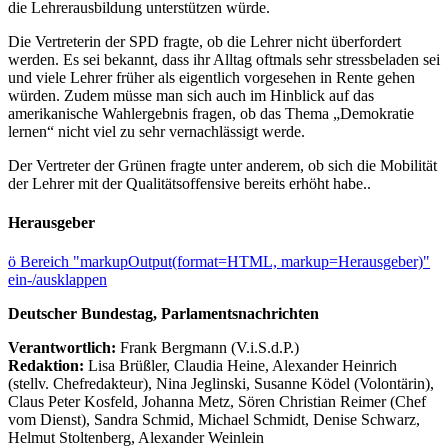
die Lehrerausbildung unterstützen würde.
Die Vertreterin der SPD fragte, ob die Lehrer nicht überfordert
werden. Es sei bekannt, dass ihr Alltag oftmals sehr stressbeladen sei
und viele Lehrer früher als eigentlich vorgesehen in Rente gehen
würden. Zudem müsse man sich auch im Hinblick auf das
amerikanische Wahlergebnis fragen, ob das Thema „Demokratie
lernen“ nicht viel zu sehr vernachlässigt werde.
Der Vertreter der Grünen fragte unter anderem, ob sich die Mobilität
der Lehrer mit der Qualitätsoffensive bereits erhöht habe..
Herausgeber
ö
Bereich "markupOutput(format=HTML, markup=Herausgeber)"
ein-/ausklappen
Deutscher Bundestag, Parlamentsnachrichten
Verantwortlich:
Frank Bergmann (V.i.S.d.P.)
Redaktion:
Lisa Brüßler, Claudia Heine, Alexander Heinrich
(stellv. Chefredakteur), Nina Jeglinski,
Susanne Ködel (Volontärin),
Claus Peter Kosfeld, Johanna Metz, Sören Christian Reimer (Chef
vom Dienst), Sandra Schmid, Michael Schmidt, Denise Schwarz,
Helmut Stoltenberg, Alexander Weinlein