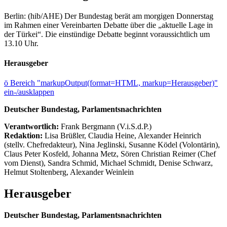
Berlin: (hib/AHE) Der Bundestag berät am morgigen Donnerstag
im Rahmen einer Vereinbarten Debatte über die „aktuelle Lage in
der Türkei“. Die einstündige Debatte beginnt voraussichtlich um
13.10 Uhr.
Herausgeber
ö
Bereich "markupOutput(format=HTML, markup=Herausgeber)"
ein-/ausklappen
Deutscher Bundestag, Parlamentsnachrichten
Verantwortlich:
Frank Bergmann (V.i.S.d.P.)
Redaktion:
Lisa Brüßler, Claudia Heine, Alexander Heinrich
(stellv. Chefredakteur), Nina Jeglinski,
Susanne Ködel (Volontärin),
Claus Peter Kosfeld, Johanna Metz, Sören Christian Reimer (Chef
vom Dienst), Sandra Schmid, Michael Schmidt, Denise Schwarz,
Helmut Stoltenberg, Alexander Weinlein
Herausgeber
Deutscher Bundestag, Parlamentsnachrichten