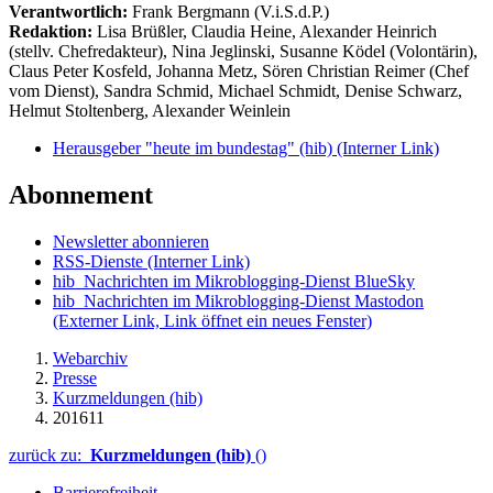
Verantwortlich:
Frank Bergmann (V.i.S.d.P.)
Redaktion:
Lisa Brüßler, Claudia Heine, Alexander Heinrich
(stellv. Chefredakteur), Nina Jeglinski,
Susanne Ködel (Volontärin),
Claus Peter Kosfeld, Johanna Metz, Sören Christian Reimer (Chef
vom Dienst), Sandra Schmid, Michael Schmidt, Denise Schwarz,
Helmut Stoltenberg, Alexander Weinlein
Herausgeber "heute im bundestag" (hib)
(Interner Link)
Abonnement
Newsletter abonnieren
RSS-Dienste
(Interner Link)
hib_Nachrichten im Mikroblogging-Dienst BlueSky
hib_Nachrichten im Mikroblogging-Dienst Mastodon
(Externer Link, Link öffnet ein neues Fenster)
Webarchiv
Presse
Kurzmeldungen (hib)
201611
zurück zu:
Kurzmeldungen (hib)
()
Barrierefreiheit