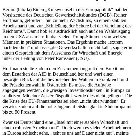
Berlin: (hib/fla) Einen „Kurswechsel in der Europapolitik“ hat der
Vorsitzende des Deutschen Gewerkschaftsbundes (DGB), Reiner
Hoffmann, gefordert - hin zu mehr Wachstums, zu einem stabilen
Arbeitsmarkt und zur „Schließung der Schere bei der Verteilung des
Reichtums“. Damit hob er ausdrücklich auch auf den Wahlausgang
in den USA ab - mit offenbar vielen Trump-Stimmen von weißen
Männern in prekären Situationen. Das Ergebnis mache „extrem
nachdenklich“ und lasse „die Gewerkschaften nicht kalt“, sagte er in
einem Gespräch mit dem Ausschuss für Wirtschaft und Energie
unter der Leitung von Peter Ramsauer (CSU).
Hoffmann stellte zudem den Zusammenhang mit dem Brexit und
dem Erstarken der AfD in Deutschland her und warf einen
besorgten Blick auf die bevorstehenden Wahlen in Frankreich und
die Präsidentenwahl in Österreich. Es müsse die Aufgabe
angegangen werden, die „riesigen Investitionslücken“ in Europa zu
schließen. Mit einer Austeritätspolitik werde dies nicht gelingen. Die
die Krise des EU-Finanzmarkts sei eben „nicht überwunden“. Er
verwies zudem auf die hohe Jugendarbeitslosigkeit in Südeuropa mit
bis zu 50 Prozent.
Zwar sei Deutschland eine „Insel mit einer stabilen Wirtschaft und
einem robusten Arbeitsmarkt“. Doch wenn es vielen Arbeitnehmern
in Europa schlecht gehe, „geht es uns auf Dauer nicht gut“, meinte