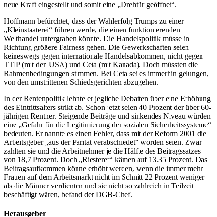
neue Kraft eingestellt und somit eine „Drehtür geöffnet“.
Hoffmann befürchtet, dass der Wahlerfolg Trumps zu einer
„Kleinstaaterei“ führen werde, die einen funktionierenden
Welthandel untergraben könnte. Die Handelspolitik müsse in
Richtung größere Fairness gehen. Die Gewerkschaften seien
keineswegs gegen internationale Handelsabkommen, nicht gegen
TTIP (mit den USA) und Ceta (mit Kanada). Doch müssten die
Rahmenbedingungen stimmen. Bei Ceta sei es immerhin gelungen,
von den umstrittenen Schiedsgerichten abzugehen.
In der Rentenpolitik lehnte er jegliche Debatten über eine Erhöhung
des Eintrittsalters strikt ab. Schon jetzt seien 40 Prozent der über 60-
jährigen Rentner. Steigende Beiträge und sinkendes Niveau würden
eine „Gefahr für die Legitimierung der sozialen Sicherheitssysteme“
bedeuten. Er nannte es einen Fehler, dass mit der Reform 2001 die
Arbeitsgeber „aus der Parität verabschiedet“ worden seien. Zwar
zahlten sie und die Arbeitnehmer je die Hälfte des Beitragssatzes
von 18,7 Prozent. Doch „Riesterer“ kämen auf 13.35 Prozent. Das
Beitragsaufkommen könne erhöht werden, wenn die immer mehr
Frauen auf dem Arbeitsmarkt nicht im Schnitt 22 Prozent weniger
als die Männer verdienten und sie nicht so zahlreich in Teilzeit
beschäftigt wären, befand der DGB-Chef.
Herausgeber