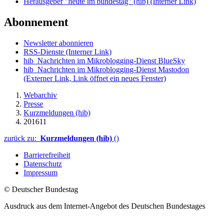
Herausgeber "heute im bundestag" (hib)
(Interner Link)
Abonnement
Newsletter abonnieren
RSS-Dienste
(Interner Link)
hib_Nachrichten im Mikroblogging-Dienst BlueSky
hib_Nachrichten im Mikroblogging-Dienst Mastodon
(Externer Link, Link öffnet ein neues Fenster)
Webarchiv
Presse
Kurzmeldungen (hib)
201611
zurück zu:
Kurzmeldungen (hib)
()
Barrierefreiheit
Datenschutz
Impressum
© Deutscher Bundestag
Ausdruck aus dem Internet-Angebot des Deutschen Bundestages