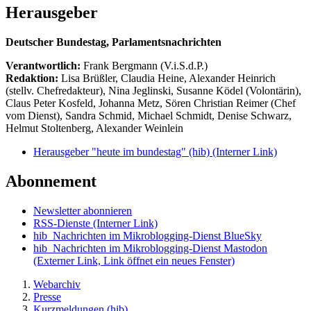
Herausgeber
Deutscher Bundestag, Parlamentsnachrichten
Verantwortlich:
Frank Bergmann (V.i.S.d.P.)
Redaktion:
Lisa Brüßler, Claudia Heine, Alexander Heinrich
(stellv. Chefredakteur), Nina Jeglinski,
Susanne Ködel (Volontärin),
Claus Peter Kosfeld, Johanna Metz, Sören Christian Reimer (Chef
vom Dienst), Sandra Schmid, Michael Schmidt, Denise Schwarz,
Helmut Stoltenberg, Alexander Weinlein
Herausgeber "heute im bundestag" (hib)
(Interner Link)
Abonnement
Newsletter abonnieren
RSS-Dienste
(Interner Link)
hib_Nachrichten im Mikroblogging-Dienst BlueSky
hib_Nachrichten im Mikroblogging-Dienst Mastodon
(Externer Link, Link öffnet ein neues Fenster)
Webarchiv
Presse
Kurzmeldungen (hib)