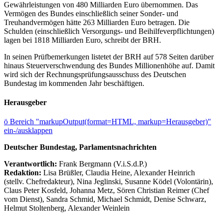
Gewährleistungen von 480 Milliarden Euro übernommen. Das
Vermögen des Bundes einschließlich seiner Sonder- und
Treuhandvermögen hätte 263 Milliarden Euro betragen. Die
Schulden (einschließlich Versorgungs- und Beihilfeverpflichtungen)
lagen bei 1818 Milliarden Euro, schreibt der BRH.
In seinen Prüfbemerkungen listetet der BRH auf 578 Seiten darüber
hinaus Steuerverschwendung des Bundes Millionenhöhe auf. Damit
wird sich der Rechnungsprüfungsausschuss des Deutschen
Bundestag im kommenden Jahr beschäftigen.
Herausgeber
ö
Bereich "markupOutput(format=HTML, markup=Herausgeber)"
ein-/ausklappen
Deutscher Bundestag, Parlamentsnachrichten
Verantwortlich:
Frank Bergmann (V.i.S.d.P.)
Redaktion:
Lisa Brüßler, Claudia Heine, Alexander Heinrich
(stellv. Chefredakteur), Nina Jeglinski,
Susanne Ködel (Volontärin),
Claus Peter Kosfeld, Johanna Metz, Sören Christian Reimer (Chef
vom Dienst), Sandra Schmid, Michael Schmidt, Denise Schwarz,
Helmut Stoltenberg, Alexander Weinlein