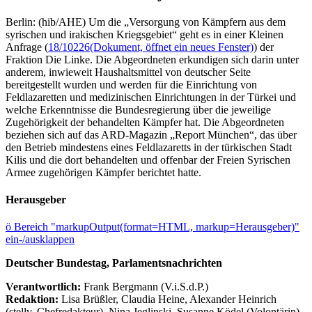
Berlin: (hib/AHE) Um die „Versorgung von Kämpfern aus dem
syrischen und irakischen Kriegsgebiet“ geht es in einer Kleinen
Anfrage (
18/10226
(Dokument, öffnet ein neues Fenster)
) der
Fraktion Die Linke. Die Abgeordneten erkundigen sich darin unter
anderem, inwieweit Haushaltsmittel von deutscher Seite
bereitgestellt wurden und werden für die Einrichtung von
Feldlazaretten und medizinischen Einrichtungen in der Türkei und
welche Erkenntnisse die Bundesregierung über die jeweilige
Zugehörigkeit der behandelten Kämpfer hat. Die Abgeordneten
beziehen sich auf das ARD-Magazin „Report München“, das über
den Betrieb mindestens eines Feldlazaretts in der türkischen Stadt
Kilis und die dort behandelten und offenbar der Freien Syrischen
Armee zugehörigen Kämpfer berichtet hatte.
Herausgeber
ö
Bereich "markupOutput(format=HTML, markup=Herausgeber)"
ein-/ausklappen
Deutscher Bundestag, Parlamentsnachrichten
Verantwortlich:
Frank Bergmann (V.i.S.d.P.)
Redaktion:
Lisa Brüßler, Claudia Heine, Alexander Heinrich
(stellv. Chefredakteur), Nina Jeglinski,
Susanne Ködel (Volontärin),