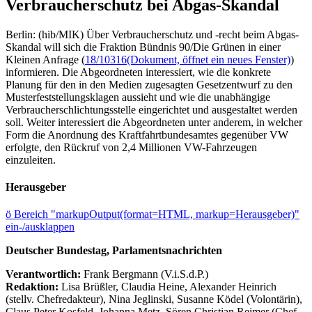
Verbraucherschutz bei Abgas-Skandal
Berlin: (hib/MIK) Über Verbraucherschutz und -recht beim Abgas-
Skandal will sich die Fraktion Bündnis 90/Die Grünen in einer
Kleinen Anfrage (
18/10316
(Dokument, öffnet ein neues Fenster)
)
informieren. Die Abgeordneten interessiert, wie die konkrete
Planung für den in den Medien zugesagten Gesetzentwurf zu den
Musterfeststellungsklagen aussieht und wie die unabhängige
Verbraucherschlichtungsstelle eingerichtet und ausgestaltet werden
soll. Weiter interessiert die Abgeordneten unter anderem, in welcher
Form die Anordnung des Kraftfahrtbundesamtes gegenüber VW
erfolgte, den Rückruf von 2,4 Millionen VW-Fahrzeugen
einzuleiten.
Herausgeber
ö
Bereich "markupOutput(format=HTML, markup=Herausgeber)"
ein-/ausklappen
Deutscher Bundestag, Parlamentsnachrichten
Verantwortlich:
Frank Bergmann (V.i.S.d.P.)
Redaktion:
Lisa Brüßler, Claudia Heine, Alexander Heinrich
(stellv. Chefredakteur), Nina Jeglinski,
Susanne Ködel (Volontärin),
Claus Peter Kosfeld, Johanna Metz, Sören Christian Reimer (Chef