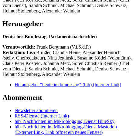
vom Dienst), Sandra Schmid, Michael Schmidt, Denise Schwarz,
Helmut Stoltenberg, Alexander Weinlein
Herausgeber
Deutscher Bundestag, Parlamentsnachrichten
Verantwortlich:
Frank Bergmann (V.i.S.d.P.)
Redaktion:
Lisa Brüßler, Claudia Heine, Alexander Heinrich
(stellv. Chefredakteur), Nina Jeglinski,
Susanne Ködel (Volontärin),
Claus Peter Kosfeld, Johanna Metz, Sören Christian Reimer (Chef
vom Dienst), Sandra Schmid, Michael Schmidt, Denise Schwarz,
Helmut Stoltenberg, Alexander Weinlein
Herausgeber "heute im bundestag" (hib)
(Interner Link)
Abonnement
Newsletter abonnieren
RSS-Dienste
(Interner Link)
hib_Nachrichten im Mikroblogging-Dienst BlueSky
hib_Nachrichten im Mikroblogging-Dienst Mastodon
(Externer Link, Link öffnet ein neues Fenster)