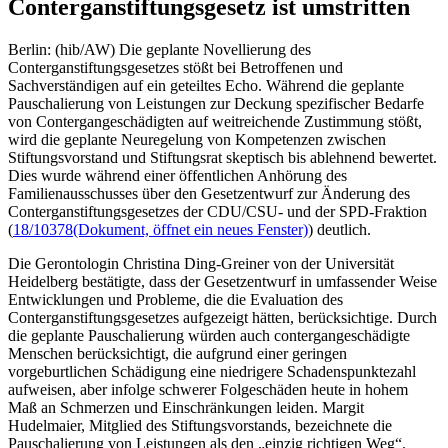
Conterganstiftungsgesetz ist umstritten
Berlin: (hib/AW) Die geplante Novellierung des
Conterganstiftungsgesetzes stößt bei Betroffenen und
Sachverständigen auf ein geteiltes Echo. Während die geplante
Pauschalierung von Leistungen zur Deckung spezifischer Bedarfe
von Contergangeschädigten auf weitreichende Zustimmung stößt,
wird die geplante Neuregelung von Kompetenzen zwischen
Stiftungsvorstand und Stiftungsrat skeptisch bis ablehnend bewertet.
Dies wurde während einer öffentlichen Anhörung des
Familienausschusses über den Gesetzentwurf zur Änderung des
Conterganstiftungsgesetzes der CDU/CSU- und der SPD-Fraktion
(
18/10378
(Dokument, öffnet ein neues Fenster)
) deutlich.
Die Gerontologin Christina Ding-Greiner von der Universität
Heidelberg bestätigte, dass der Gesetzentwurf in umfassender Weise
Entwicklungen und Probleme, die die Evaluation des
Conterganstiftungsgesetzes aufgezeigt hätten, berücksichtige. Durch
die geplante Pauschalierung würden auch contergangeschädigte
Menschen berücksichtigt, die aufgrund einer geringen
vorgeburtlichen Schädigung eine niedrigere Schadenspunktezahl
aufweisen, aber infolge schwerer Folgeschäden heute in hohem
Maß an Schmerzen und Einschränkungen leiden. Margit
Hudelmaier, Mitglied des Stiftungsvorstands, bezeichnete die
Pauschalierung von Leistungen als den „einzig richtigen Weg“.