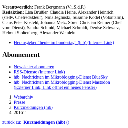
Verantwortlich:
Frank Bergmann (V.i.S.d.P.)
Redaktion:
Lisa Brüßler, Claudia Heine, Alexander Heinrich
(stellv. Chefredakteur), Nina Jeglinski,
Susanne Ködel (Volontärin),
Claus Peter Kosfeld, Johanna Metz, Sören Christian Reimer (Chef
vom Dienst), Sandra Schmid, Michael Schmidt, Denise Schwarz,
Helmut Stoltenberg, Alexander Weinlein
Herausgeber "heute im bundestag" (hib)
(Interner Link)
Abonnement
Newsletter abonnieren
RSS-Dienste
(Interner Link)
hib_Nachrichten im Mikroblogging-Dienst BlueSky
hib_Nachrichten im Mikroblogging-Dienst Mastodon
(Externer Link, Link öffnet ein neues Fenster)
Webarchiv
Presse
Kurzmeldungen (hib)
201611
zurück zu:
Kurzmeldungen (hib)
()