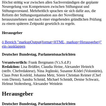
Höchst strittig war zwischen allen Sachverständigen die geplante
Neuregelung von Kompetenzen zwischen Stiftungsrat und
Stiftungsvorstand. Mehrheitlich sprachen sie sich dafür aus, die
Reform der Stiftungsorganisation aus der Novellierung
herauszunehmen und nach einer eingehenden gründlichen Prüfung
zu einem späteren Zeitpunkt gesetzlich zu regeln.
Herausgeber
ö
Bereich "markupOutput(format=HTML, markup=Herausgeber)"
ein-/ausklappen
Deutscher Bundestag, Parlamentsnachrichten
Verantwortlich:
Frank Bergmann (V.i.S.d.P.)
Redaktion:
Lisa Brüßler, Claudia Heine, Alexander Heinrich
(stellv. Chefredakteur), Nina Jeglinski,
Susanne Ködel (Volontärin),
Claus Peter Kosfeld, Johanna Metz, Sören Christian Reimer (Chef
vom Dienst), Sandra Schmid, Michael Schmidt, Denise Schwarz,
Helmut Stoltenberg, Alexander Weinlein
Herausgeber
Deutscher Bundestag, Parlamentsnachrichten