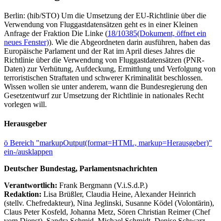
Berlin: (hib/STO) Um die Umsetzung der EU-Richtlinie über die
Verwendung von Fluggastdatensätzen geht es in einer Kleinen
Anfrage der Fraktion Die Linke (
18/10385
(Dokument, öffnet ein
neues Fenster)
). Wie die Abgeordneten darin ausführen, haben das
Europäische Parlament und der Rat im April dieses Jahres die
Richtlinie über die Verwendung von Fluggastdatensätzen (PNR-
Daten) zur Verhütung, Aufdeckung, Ermittlung und Verfolgung von
terroristischen Straftaten und schwerer Kriminalität beschlossen.
Wissen wollen sie unter anderem, wann die Bundesregierung den
Gesetzentwurf zur Umsetzung der Richtlinie in nationales Recht
vorlegen will.
Herausgeber
ö
Bereich "markupOutput(format=HTML, markup=Herausgeber)"
ein-/ausklappen
Deutscher Bundestag, Parlamentsnachrichten
Verantwortlich:
Frank Bergmann (V.i.S.d.P.)
Redaktion:
Lisa Brüßler, Claudia Heine, Alexander Heinrich
(stellv. Chefredakteur), Nina Jeglinski,
Susanne Ködel (Volontärin),
Claus Peter Kosfeld, Johanna Metz, Sören Christian Reimer (Chef
vom Dienst), Sandra Schmid, Michael Schmidt, Denise Schwarz,