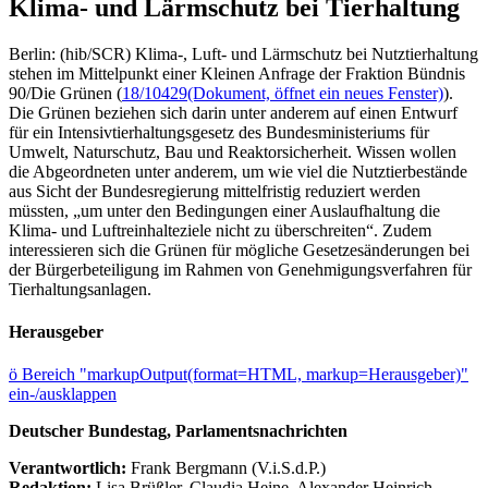
Klima- und Lärmschutz bei Tierhaltung
Berlin: (hib/SCR) Klima-, Luft- und Lärmschutz bei Nutztierhaltung
stehen im Mittelpunkt einer Kleinen Anfrage der Fraktion Bündnis
90/Die Grünen (
18/10429
(Dokument, öffnet ein neues Fenster)
).
Die Grünen beziehen sich darin unter anderem auf einen Entwurf
für ein Intensivtierhaltungsgesetz des Bundesministeriums für
Umwelt, Naturschutz, Bau und Reaktorsicherheit. Wissen wollen
die Abgeordneten unter anderem, um wie viel die Nutztierbestände
aus Sicht der Bundesregierung mittelfristig reduziert werden
müssten, „um unter den Bedingungen einer Auslaufhaltung die
Klima- und Luftreinhalteziele nicht zu überschreiten“. Zudem
interessieren sich die Grünen für mögliche Gesetzesänderungen bei
der Bürgerbeteiligung im Rahmen von Genehmigungsverfahren für
Tierhaltungsanlagen.
Herausgeber
ö
Bereich "markupOutput(format=HTML, markup=Herausgeber)"
ein-/ausklappen
Deutscher Bundestag, Parlamentsnachrichten
Verantwortlich:
Frank Bergmann (V.i.S.d.P.)
Redaktion:
Lisa Brüßler, Claudia Heine, Alexander Heinrich