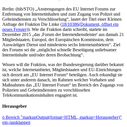
Berlin: (hib/STO) „Anstrengungen des EU Internet Forums zur
Entfernung von Internetinhalten und zum Zugang von Polizei und
Geheimdiensten zu Verschlüsselung“, lautet der Titel einer Kleinen
Anfrage der Fraktion Die Linke (
18/10386
(Dokument, öffnet ein
neues Fenster)
). Wie die Fraktion darin schreibt, startete im
Dezember 2015 „das ,Forum der Internetdienstleister' aus damals 21
Mitgliedstaaten, Europol, der Europäischen Kommission, dem
Auswärtigen Dienst und mindestens sechs Internetanbietern“. Ziel
des Forums sei die „möglichst schnelle Beseitigung unliebsamer
Internetinhalte und/oder deren Beobachtung“.
Wissen will die Fraktion, was der Bundesregierung darüber bekannt
ist, welche Internetanbieter, Mitgliedstaaten und EU-Einrichtungen
sich derzeit am „EU Internet Forum“ beteiligen. Auch erkundigt sie
sich unter anderem danach, im Rahmen welcher Vorhaben und
Maßnahmen das „EU Internet Forum“ im Bereich des Zugangs von
Polizeien und Geheimdiensten zu verschlüsselten
Telekommunikationsinhalten engagiert ist.
Herausgeber
ö
Bereich "markupOutput(format=HTML, markup=Herausgeber)"
ein-/ausklappen