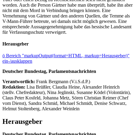
worden. Auch die Person Gärtner habe man überprüft, habe ihn aber
nicht mit dem Mord in Verbindung bringen können. Eine
Vernehmung von Gärtner und den anderen Quellen, die Temme als
V-Mann-Führer betreute, sei damals nicht möglich gewesen. Eine
entsprechende Aussagegenehmigung habe das hessische Landesamt
für Verfassungsschutz verweigert.
Herausgeber
ö
Bereich "markupOutput(format=HTML, markup=Herausgeber)"
ein-/ausklappen
Deutscher Bundestag, Parlamentsnachrichten
Verantwortlich:
Frank Bergmann (V.i.S.d.P.)
Redaktion:
Lisa Brüßler, Claudia Heine, Alexander Heinrich
(stellv. Chefredakteur), Nina Jeglinski,
Susanne Ködel (Volontärin),
Claus Peter Kosfeld, Johanna Metz, Sören Christian Reimer (Chef
vom Dienst), Sandra Schmid, Michael Schmidt, Denise Schwarz,
Helmut Stoltenberg, Alexander Weinlein
Herausgeber
Deutscher Bundestag, Parlamentsnachrichten