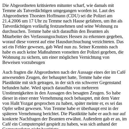
Die Abgeordneten kritisierten mitunter scharf, wie damals mit
Temme als Tatverdächtigen umgegangen worden ist. Laut des
Abgeordneten Thorsten Hoffmann (CDU) sei die Polizei am
21.4.2006 um 17 Uhr zu Temme nach Hause gefahren, um ihn als
Tatverdächtigen vorläufig festzunehmen und seine Wohnung zu
durchsuchen. Temme habe sich daraufhin den Beamten als
Mitarbeiter des Verfassungsschutzes Hessen zu erkennen gegeben,
worauf diese vorerst auf eine Hausdurchsuchung verzichteten. Das
sei ein Fehler gewesen, gab Wied nun zu. Seiner Kenntnis nach
habe es auch keine Maßnahmen vonseiten der Polizei gegeben, die
Wohnung zu sichern, um einer möglichen Vernichtung von
Beweisen vorzubeugen
Auch fragten die Abgeordneten nach der Aussage eines der im Café
anwesenden Zeugen, der behauptet hatte, Temme habe eine
Plastiktüte mit sich getragen, in der sich ein schwerer Gegenstand
befunden habe. Wied sprach daraufhin von mehreren
Unstimmigkeiten in den Aussagen des besagten Zeugen. So habe
dieser in einer erster Vernehmung noch behauptet, mit dem Vater
von Halit Yozgat gesprochen zu haben, später meinte er, es sei das
Opfer selbst gewesen. Von Temme habe er überhaupt erst in der
späteren Vernehmung berichtet. Die Plastiktüte habe er auch nur auf
konkrete Nachfragen der Beamten erwähnt. Außerdem gab er an, im
Café ein Computerspiel gespielt zu haben, was sich anhand der