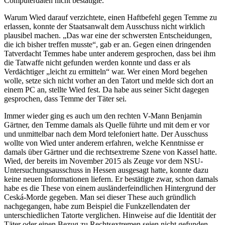
Computerdaten nicht bestätigte.
Warum Wied darauf verzichtete, einen Haftbefehl gegen Temme zu
erlassen, konnte der Staatsanwalt dem Ausschuss nicht wirklich
plausibel machen. „Das war eine der schwersten Entscheidungen,
die ich bisher treffen musste“, gab er an. Gegen einen dringenden
Tatverdacht Temmes habe unter anderem gesprochen, dass bei ihm
die Tatwaffe nicht gefunden werden konnte und dass er als
Verdächtiger „leicht zu ermitteln“ war. Wer einen Mord begehen
wolle, setze sich nicht vorher an den Tatort und melde sich dort an
einem PC an, stellte Wied fest. Da habe aus seiner Sicht dagegen
gesprochen, dass Temme der Täter sei.
Immer wieder ging es auch um den rechten V-Mann Benjamin
Gärtner, den Temme damals als Quelle führte und mit dem er vor
und unmittelbar nach dem Mord telefoniert hatte. Der Ausschuss
wollte von Wied unter anderem erfahren, welche Kenntnisse er
damals über Gärtner und die rechtsextreme Szene von Kassel hatte.
Wied, der bereits im November 2015 als Zeuge vor dem NSU-
Untersuchungsausschuss in Hessen ausgesagt hatte, konnte dazu
keine neuen Informationen liefern. Er bestätigte zwar, schon damals
habe es die These von einem ausländerfeindlichen Hintergrund der
Ceská-Morde gegeben. Man sei dieser These auch gründlich
nachgegangen, habe zum Beispiel die Funkzellendaten der
unterschiedlichen Tatorte verglichen. Hinweise auf die Identität der
Täter oder einen Bezug zu Rechtsextremen seien nicht gefunden