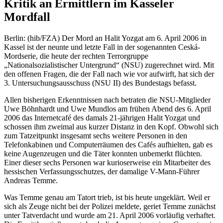
Kritik an Ermittlern im Kasseler
Mordfall
Berlin: (hib/FZA) Der Mord an Halit Yozgat am 6. April 2006 in
Kassel ist der neunte und letzte Fall in der sogenannten Ceská-
Mordserie, die heute der rechten Terrorgruppe
„Nationalsozialistischer Untergrund“ (NSU) zugerechnet wird. Mit
den offenen Fragen, die der Fall nach wie vor aufwirft, hat sich der
3. Untersuchungsausschuss (NSU II) des Bundestags befasst.
Allen bisherigen Erkenntnissen nach betraten die NSU-Mitglieder
Uwe Böhnhardt und Uwe Mundlos am frühen Abend des 6. April
2006 das Internetcafé des damals 21-jährigen Halit Yozgat und
schossen ihm zweimal aus kurzer Distanz in den Kopf. Obwohl sich
zum Tatzeitpunkt insgesamt sechs weitere Personen in den
Telefonkabinen und Computerräumen des Cafés aufhielten, gab es
keine Augenzeugen und die Täter konnten unbemerkt flüchten.
Einer dieser sechs Personen war kurioserweise ein Mitarbeiter des
hessischen Verfassungsschutzes, der damalige V-Mann-Führer
Andreas Temme.
Was Temme genau am Tatort trieb, ist bis heute ungeklärt. Weil er
sich als Zeuge nicht bei der Polizei meldete, geriet Temme zunächst
unter Tatverdacht und wurde am 21. April 2006 vorläufig verhaftet.