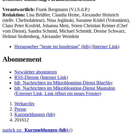
Verantwortlich:
Frank Bergmann (V.i.S.d.P.)
Redaktion:
Lisa Brüßler, Claudia Heine, Alexander Heinrich
(stellv. Chefredakteur), Nina Jeglinski,
Susanne Ködel (Volontärin),
Claus Peter Kosfeld, Johanna Metz, Sören Christian Reimer (Chef
vom Dienst), Sandra Schmid, Michael Schmidt, Denise Schwarz,
Helmut Stoltenberg, Alexander Weinlein
Herausgeber "heute im bundestag" (hib)
(Interner Link)
Abonnement
Newsletter abonnieren
RSS-Dienste
(Interner Link)
hib_Nachrichten im Mikroblogging-Dienst BlueSky
hib_Nachrichten im Mikroblogging-Dienst Mastodon
(Externer Link, Link öffnet ein neues Fenster)
Webarchiv
Presse
Kurzmeldungen (hib)
201612
zurück zu:
Kurzmeldungen (hib)
()