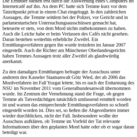
Die Ermittler stießen erst durch die Auswertung eines Computers im
Internetcafé auf ihn. An dem PC hatte sich Temme kurz vor dem
Tatzeitpunkt privat in einem Chat eingeloggt. In den zahlreichen
Aussagen, die Temme seitdem bei der Polizei, vor Gericht und in
parlamentarischen Untersuchungsausschüssen gemacht hat,
beteuerte er stets, von dem Mord nichts mitbekommen zu haben.
Auch die Leiche habe er beim Verlassen des Cafés nicht gesehen.
Daran bestehen weiterhin erhebliche Zweifel. Ein
Ermittlungsverfahren gegen ihn wurde trotzdem im Januar 2007
eingestellt. Auch die Richter am Münchener Oberlandesgerichts
haben Temmes Aussagen trotz aller Zweifel als glaubwürdig
anerkannt.
Zu den damaligen Ermittlungen befragte der Ausschuss unter
anderem den Kasseler Staatsanwalt Götz Wied, der ab 2006 das
Mordverfahren im Fall Yozgat leitete, bis es nach der Enttarnung des
NSU im November 2011 vom Generalbundesanwalt übernommen
wurde. Im Zentrum der Vernehmung stand die Frage, ob gegen
Temme als Tatverdächtigen tatsächlich umfassend ermittelt worden
ist und warum das entsprechende Ermittlungsverfahren so schnell
eingestellt worden ist. Dies sei, so ließen die Abgeordneten immer
wieder durchblicken, nicht der Fall. Insbesondere wollte der
Ausschuss aufklären, ob Temme im Vorfeld der Tat relevante
Informationen über den geplanten Mord hatte oder ob er sogar daran
beteiligt war.