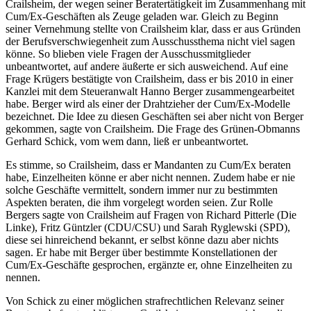
Crailsheim, der wegen seiner Beratertätigkeit im Zusammenhang mit
Cum/Ex-Geschäften als Zeuge geladen war. Gleich zu Beginn
seiner Vernehmung stellte von Crailsheim klar, dass er aus Gründen
der Berufsverschwiegenheit zum Ausschussthema nicht viel sagen
könne. So blieben viele Fragen der Ausschussmitglieder
unbeantwortet, auf andere äußerte er sich ausweichend. Auf eine
Frage Krügers bestätigte von Crailsheim, dass er bis 2010 in einer
Kanzlei mit dem Steueranwalt Hanno Berger zusammengearbeitet
habe. Berger wird als einer der Drahtzieher der Cum/Ex-Modelle
bezeichnet. Die Idee zu diesen Geschäften sei aber nicht von Berger
gekommen, sagte von Crailsheim. Die Frage des Grünen-Obmanns
Gerhard Schick, vom wem dann, ließ er unbeantwortet.
Es stimme, so Crailsheim, dass er Mandanten zu Cum/Ex beraten
habe, Einzelheiten könne er aber nicht nennen. Zudem habe er nie
solche Geschäfte vermittelt, sondern immer nur zu bestimmten
Aspekten beraten, die ihm vorgelegt worden seien. Zur Rolle
Bergers sagte von Crailsheim auf Fragen von Richard Pitterle (Die
Linke), Fritz Güntzler (CDU/CSU) und Sarah Ryglewski (SPD),
diese sei hinreichend bekannt, er selbst könne dazu aber nichts
sagen. Er habe mit Berger über bestimmte Konstellationen der
Cum/Ex-Geschäfte gesprochen, ergänzte er, ohne Einzelheiten zu
nennen.
Von Schick zu einer möglichen strafrechtlichen Relevanz seiner