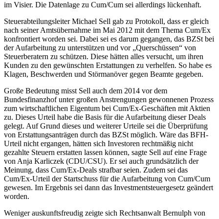
im Visier. Die Datenlage zu Cum/Cum sei allerdings lückenhaft.
Steuerabteilungsleiter Michael Sell gab zu Protokoll, dass er gleich
nach seiner Amtsübernahme im Mai 2012 mit dem Thema Cum/Ex
konfrontiert worden sei. Dabei sei es darum gegangen, das BZSt bei
der Aufarbeitung zu unterstützen und vor „Querschüssen“ von
Steuerberatern zu schützen. Diese hätten alles versucht, um ihren
Kunden zu den gewünschten Erstattungen zu verhelfen. So habe es
Klagen, Beschwerden und Störmanöver gegen Beamte gegeben.
Große Bedeutung misst Sell auch dem 2014 vor dem
Bundesfinanzhof unter großen Anstrengungen gewonnenen Prozess
zum wirtschaftlichen Eigentum bei Cum/Ex-Geschäften mit Aktien
zu. Dieses Urteil habe die Basis für die Aufarbeitung dieser Deals
gelegt. Auf Grund dieses und weiterer Urteile sei die Überprüfung
von Erstattungsanträgen durch das BZSt möglich. Wäre das BFH-
Urteil nicht ergangen, hätten sich Investoren rechtmäßig nicht
gezahlte Steuern erstatten lassen können, sagte Sell auf eine Frage
von Anja Karliczek (CDU/CSU). Er sei auch grundsätzlich der
Meinung, dass Cum/Ex-Deals strafbar seien. Zudem sei das
Cum/Ex-Urteil der Startschuss für die Aufarbeitung von Cum/Cum
gewesen. Im Ergebnis sei dann das Investmentsteuergesetz geändert
worden.
Weniger auskunftsfreudig zeigte sich Rechtsanwalt Bernulph von