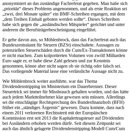
anonymisiert an das zuständige Fachreferat gegeben. Man habe sich
„prioritär“ dieses Problems angenommen, und als erste Reaktion sei
„zwei, drei Monate später“ ein BMF-Schreiben ergangen, mit dem
„dem Treiben Einhalt geboten werden sollte“. Dieses Schreiben
habe sich gegen die „ausländischen Mitspieler“ gerichtet und unter
anderem die Berufsträgerbescheinigung eingeführt.
Er gehe davon aus, so Möhlenbrock, dass das Fachreferat auch das
Bundeszentralamt für Steuern (BZSt) einschaltete. Aussagen zu
potenziellen Steuerschäden durch die Cum/Ex-Transaktionen könne
er nicht machen. Zum kolportierten Volumen von zwölf Milliarden
Euro sagte er, er habe diese Zahl gelesen und zur Kenntnis
genommen, könne aber nicht sagen ob sie richtig oder falsch sei.
Das vorliegende Material lasse eine verlässliche Aussage nicht zu.
Wie Möhlenbrock weiter ausführte, war das Thema
Dividendenstripping im Ministerium ein Dauerbrenner. Dieser
Steuertrick sei immer für Missbrauch gehalten worden, und das hätte
auch jedem Marktteilnehmer klar gewesen sein müssen. Allerdings
sei die einschlägige Rechtsprechung des Bundesfinanzhofs (BFH)
früher ein „ständiges Ärgernis“ gewesen. Dazu komme, dass nach
einem 2011 verlorenen Rechtsstreit mit der Europäischen
Kommission erst seit 2013 die Kapitalertragsteuer auf Dividenden
bei Ausländern erhoben werden dürfe. Seit diesem Zeitpunkt sei
auch das ähnlich gelagerte Dividendenstripping-Modell Cum/Cum