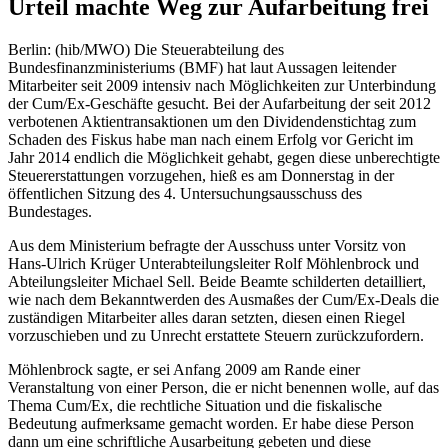
Urteil machte Weg zur Aufarbeitung frei
Berlin: (hib/MWO) Die Steuerabteilung des
Bundesfinanzministeriums (BMF) hat laut Aussagen leitender
Mitarbeiter seit 2009 intensiv nach Möglichkeiten zur Unterbindung
der Cum/Ex-Geschäfte gesucht. Bei der Aufarbeitung der seit 2012
verbotenen Aktientransaktionen um den Dividendenstichtag zum
Schaden des Fiskus habe man nach einem Erfolg vor Gericht im
Jahr 2014 endlich die Möglichkeit gehabt, gegen diese unberechtigte
Steuererstattungen vorzugehen, hieß es am Donnerstag in der
öffentlichen Sitzung des 4. Untersuchungsausschuss des
Bundestages.
Aus dem Ministerium befragte der Ausschuss unter Vorsitz von
Hans-Ulrich Krüger Unterabteilungsleiter Rolf Möhlenbrock und
Abteilungsleiter Michael Sell. Beide Beamte schilderten detailliert,
wie nach dem Bekanntwerden des Ausmaßes der Cum/Ex-Deals die
zuständigen Mitarbeiter alles daran setzten, diesen einen Riegel
vorzuschieben und zu Unrecht erstattete Steuern zurückzufordern.
Möhlenbrock sagte, er sei Anfang 2009 am Rande einer
Veranstaltung von einer Person, die er nicht benennen wolle, auf das
Thema Cum/Ex, die rechtliche Situation und die fiskalische
Bedeutung aufmerksame gemacht worden. Er habe diese Person
dann um eine schriftliche Ausarbeitung gebeten und diese