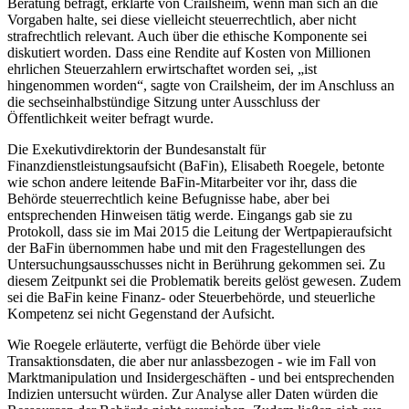
Beratung befragt, erklärte von Crailsheim, wenn man sich an die
Vorgaben halte, sei diese vielleicht steuerrechtlich, aber nicht
strafrechtlich relevant. Auch über die ethische Komponente sei
diskutiert worden. Dass eine Rendite auf Kosten von Millionen
ehrlichen Steuerzahlern erwirtschaftet worden sei, „ist
hingenommen worden“, sagte von Crailsheim, der im Anschluss an
die sechseinhalbstündige Sitzung unter Ausschluss der
Öffentlichkeit weiter befragt wurde.
Die Exekutivdirektorin der Bundesanstalt für
Finanzdienstleistungsaufsicht (BaFin), Elisabeth Roegele, betonte
wie schon andere leitende BaFin-Mitarbeiter vor ihr, dass die
Behörde steuerrechtlich keine Befugnisse habe, aber bei
entsprechenden Hinweisen tätig werde. Eingangs gab sie zu
Protokoll, dass sie im Mai 2015 die Leitung der Wertpapieraufsicht
der BaFin übernommen habe und mit den Fragestellungen des
Untersuchungsausschusses nicht in Berührung gekommen sei. Zu
diesem Zeitpunkt sei die Problematik bereits gelöst gewesen. Zudem
sei die BaFin keine Finanz- oder Steuerbehörde, und steuerliche
Kompetenz sei nicht Gegenstand der Aufsicht.
Wie Roegele erläuterte, verfügt die Behörde über viele
Transaktionsdaten, die aber nur anlassbezogen - wie im Fall von
Marktmanipulation und Insidergeschäften - und bei entsprechenden
Indizien untersucht würden. Zur Analyse aller Daten würden die