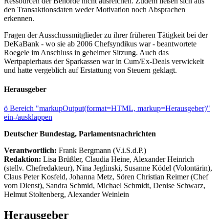
Ressourcen der Behörde nicht ausreichen. Zudem ließen sich aus
den Transaktionsdaten weder Motivation noch Absprachen
erkennen.
Fragen der Ausschussmitglieder zu ihrer früheren Tätigkeit bei der
DeKaBank - wo sie ab 2006 Chefsyndikus war - beantwortete
Roegele im Anschluss in geheimer Sitzung. Auch das
Wertpapierhaus der Sparkassen war in Cum/Ex-Deals verwickelt
und hatte vergeblich auf Erstattung von Steuern geklagt.
Herausgeber
ö
Bereich "markupOutput(format=HTML, markup=Herausgeber)"
ein-/ausklappen
Deutscher Bundestag, Parlamentsnachrichten
Verantwortlich:
Frank Bergmann (V.i.S.d.P.)
Redaktion:
Lisa Brüßler, Claudia Heine, Alexander Heinrich
(stellv. Chefredakteur), Nina Jeglinski,
Susanne Ködel (Volontärin),
Claus Peter Kosfeld, Johanna Metz, Sören Christian Reimer (Chef
vom Dienst), Sandra Schmid, Michael Schmidt, Denise Schwarz,
Helmut Stoltenberg, Alexander Weinlein
Herausgeber