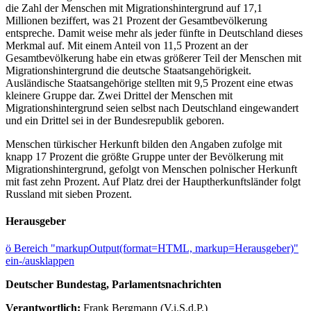
die Zahl der Menschen mit Migrationshintergrund auf 17,1
Millionen beziffert, was 21 Prozent der Gesamtbevölkerung
entspreche. Damit weise mehr als jeder fünfte in Deutschland dieses
Merkmal auf. Mit einem Anteil von 11,5 Prozent an der
Gesamtbevölkerung habe ein etwas größerer Teil der Menschen mit
Migrationshintergrund die deutsche Staatsangehörigkeit.
Ausländische Staatsangehörige stellten mit 9,5 Prozent eine etwas
kleinere Gruppe dar. Zwei Drittel der Menschen mit
Migrationshintergrund seien selbst nach Deutschland eingewandert
und ein Drittel sei in der Bundesrepublik geboren.
Menschen türkischer Herkunft bilden den Angaben zufolge mit
knapp 17 Prozent die größte Gruppe unter der Bevölkerung mit
Migrationshintergrund, gefolgt von Menschen polnischer Herkunft
mit fast zehn Prozent. Auf Platz drei der Hauptherkunftsländer folgt
Russland mit sieben Prozent.
Herausgeber
ö
Bereich "markupOutput(format=HTML, markup=Herausgeber)"
ein-/ausklappen
Deutscher Bundestag, Parlamentsnachrichten
Verantwortlich:
Frank Bergmann (V.i.S.d.P.)