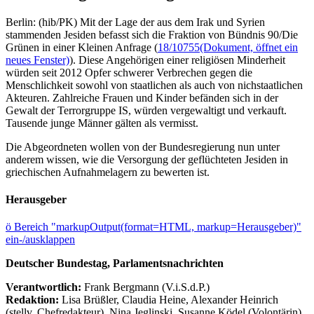
Berlin: (hib/PK) Mit der Lage der aus dem Irak und Syrien
stammenden Jesiden befasst sich die Fraktion von Bündnis 90/Die
Grünen in einer Kleinen Anfrage (
18/10755
(Dokument, öffnet ein
neues Fenster)
). Diese Angehörigen einer religiösen Minderheit
würden seit 2012 Opfer schwerer Verbrechen gegen die
Menschlichkeit sowohl von staatlichen als auch von nichstaatlichen
Akteuren. Zahlreiche Frauen und Kinder befänden sich in der
Gewalt der Terrorgruppe IS, würden vergewaltigt und verkauft.
Tausende junge Männer gälten als vermisst.
Die Abgeordneten wollen von der Bundesregierung nun unter
anderem wissen, wie die Versorgung der geflüchteten Jesiden in
griechischen Aufnahmelagern zu bewerten ist.
Herausgeber
ö
Bereich "markupOutput(format=HTML, markup=Herausgeber)"
ein-/ausklappen
Deutscher Bundestag, Parlamentsnachrichten
Verantwortlich:
Frank Bergmann (V.i.S.d.P.)
Redaktion:
Lisa Brüßler, Claudia Heine, Alexander Heinrich
(stellv. Chefredakteur), Nina Jeglinski,
Susanne Ködel (Volontärin),