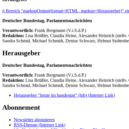
ö
Bereich "markupOutput(format=HTML, markup=Herausgeber)" ein
Deutscher Bundestag, Parlamentsnachrichten
Verantwortlich:
Frank Bergmann (V.i.S.d.P.)
Redaktion:
Lisa Brüßler, Claudia Heine, Alexander Heinrich (stellv.
Sandra Schmid, Michael Schmidt, Denise Schwarz, Helmut Stoltenbe
Herausgeber
Deutscher Bundestag, Parlamentsnachrichten
Verantwortlich:
Frank Bergmann (V.i.S.d.P.)
Redaktion:
Lisa Brüßler, Claudia Heine, Alexander Heinrich (stellv.
Sandra Schmid, Michael Schmidt, Denise Schwarz, Helmut Stoltenbe
Herausgeber "heute im bundestag" (hib)
(Interner Link)
Abonnement
Newsletter abonnieren
RSS-Dienste
(Interner Link)