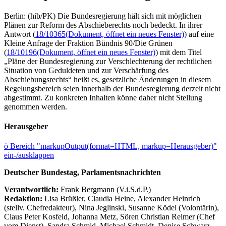
Berlin: (hib/PK) Die Bundesregierung hält sich mit möglichen
Plänen zur Reform des Abschieberechts noch bedeckt. In ihrer
Antwort (
18/10365
(Dokument, öffnet ein neues Fenster)
) auf eine
Kleine Anfrage der Fraktion Bündnis 90/Die Grünen
(
18/10196
(Dokument, öffnet ein neues Fenster)
) mit dem Titel
„Pläne der Bundesregierung zur Verschlechterung der rechtlichen
Situation von Geduldeten und zur Verschärfung des
Abschiebungsrechts“ heißt es, gesetzliche Änderungen in diesem
Regelungsbereich seien innerhalb der Bundesregierung derzeit nicht
abgestimmt. Zu konkreten Inhalten könne daher nicht Stellung
genommen werden.
Herausgeber
ö
Bereich "markupOutput(format=HTML, markup=Herausgeber)"
ein-/ausklappen
Deutscher Bundestag, Parlamentsnachrichten
Verantwortlich:
Frank Bergmann (V.i.S.d.P.)
Redaktion:
Lisa Brüßler, Claudia Heine, Alexander Heinrich
(stellv. Chefredakteur), Nina Jeglinski,
Susanne Ködel (Volontärin),
Claus Peter Kosfeld, Johanna Metz, Sören Christian Reimer (Chef
vom Dienst), Sandra Schmid, Michael Schmidt, Denise Schwarz,