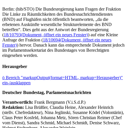
Berlin: (hib/STO) Die Bundesregierung kann Fragen der Fraktion
Die Linke zu Räumlichkeiten des Bundesnachrichtendienstes
(BND) auf Flughäfen nicht öffentlich beantworten, „da die
erbetenen Auskünfte wesentliche Strukturelemente des BND
betreffen“. Dies geht aus der Antwort der Bundesregierung
(
18/10793
(Dokument, öffnet ein neues Fenster)
) auf eine Kleine
Anfrage der Fraktion (
18/10694
(Dokument, öffnet ein neues
Fenster)
) hervor. Danach kann das entsprechende Dokument jedoch
im Parlamentssekretariat des Bundestages von Berechtigten
eingesehen werden.
Herausgeber
ö
Bereich "markupOutput(format=HTML, markup=Herausgeber)"
ein-/ausklappen
Deutscher Bundestag, Parlamentsnachrichten
Verantwortlich:
Frank Bergmann (V.i.S.d.P.)
Redaktion:
Lisa Brüßler, Claudia Heine, Alexander Heinrich
(stellv. Chefredakteur), Nina Jeglinski,
Susanne Ködel (Volontärin),
Claus Peter Kosfeld, Johanna Metz, Sören Christian Reimer (Chef
vom Dienst), Sandra Schmid, Michael Schmidt, Denise Schwarz,
Helmut Stoltenberg, Alexander Weinlein