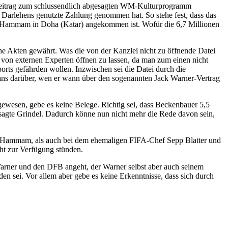
s Beitrag zum schlussendlich abgesagten WM-Kulturprogramm
 Darlehens genutzte Zahlung genommen hat. So stehe fest, dass das
n Hammam in Doha (Katar) angekommen ist. Wofür die 6,7 Millionen
che Akten gewährt. Was die von der Kanzlei nicht zu öffnende Datei
i von externen Experten öffnen zu lassen, da man zum einen nicht
orts gefährden wollen. Inzwischen sei die Datei durch die
ans darüber, wen er wann über den sogenannten Jack Warner-Vertrag
ewesen, gebe es keine Belege. Richtig sei, dass Beckenbauer 5,5
sagte Grindel. Dadurch könne nun nicht mehr die Rede davon sein,
in Hammam, als auch bei dem ehemaligen FIFA-Chef Sepp Blatter und
cht zur Verfügung stünden.
Warner und den DFB angeht, der Warner selbst aber auch seinem
en sei. Vor allem aber gebe es keine Erkenntnisse, dass sich durch