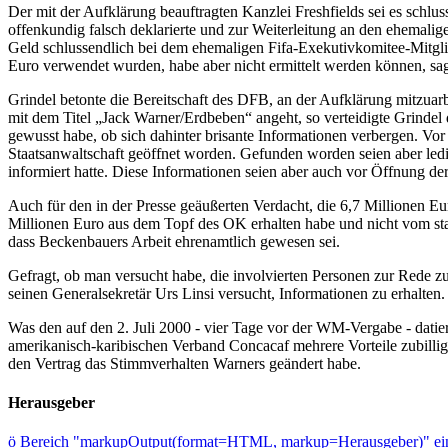
Der mit der Aufklärung beauftragten Kanzlei Freshfields sei es sch
offenkundig falsch deklarierte und zur Weiterleitung an den ehemal
Geld schlussendlich bei dem ehemaligen Fifa-Exekutivkomitee-Mitgl
Euro verwendet wurden, habe aber nicht ermittelt werden können, sa
Grindel betonte die Bereitschaft des DFB, an der Aufklärung mitzuarb
mit dem Titel „Jack Warner/Erdbeben“ angeht, so verteidigte Grindel
gewusst habe, ob sich dahinter brisante Informationen verbergen. Vor
Staatsanwaltschaft geöffnet worden. Gefunden worden seien aber le
informiert hatte. Diese Informationen seien aber auch vor Öffnung d
Auch für den in der Presse geäußerten Verdacht, die 6,7 Millionen E
Millionen Euro aus dem Topf des OK erhalten habe und nicht vom sta
dass Beckenbauers Arbeit ehrenamtlich gewesen sei.
Gefragt, ob man versucht habe, die involvierten Personen zur Rede
seinen Generalsekretär Urs Linsi versucht, Informationen zu erhalten
Was den auf den 2. Juli 2000 - vier Tage vor der WM-Vergabe - dati
amerikanisch-karibischen Verband Concacaf mehrere Vorteile zubilligt
den Vertrag das Stimmverhalten Warners geändert habe.
Herausgeber
ö
Bereich "markupOutput(format=HTML, markup=Herausgeber)" ein