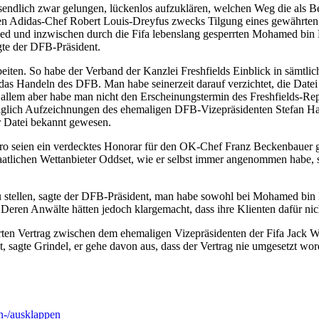
lussendlich zwar gelungen, lückenlos aufzuklären, welchen Weg die al
igen Adidas-Chef Robert Louis-Dreyfus zwecks Tilgung eines gewährten
ied und inzwischen durch die Fifa lebenslang gesperrten Mohamed bi
gte der DFB-Präsident.
eiten. So habe der Verband der Kanzlei Freshfields Einblick in sämtli
 das Handeln des DFB. Man habe seinerzeit darauf verzichtet, die Date
 allem aber habe man nicht den Erscheinungstermin des Freshfields-Rep
diglich Aufzeichnungen des ehemaligen DFB-Vizepräsidenten Stefan H
er Datei bekannt gewesen.
uro seien ein verdecktes Honorar für den OK-Chef Franz Beckenbauer g
atlichen Wettanbieter Oddset, wie er selbst immer angenommen habe, 
 zu stellen, sagte der DFB-Präsident, man habe sowohl bei Mohamed b
. Deren Anwälte hätten jedoch klargemacht, dass ihre Klienten dafür ni
erten Vertrag zwischen dem ehemaligen Vizepräsidenten der Fifa Jack 
, sagte Grindel, er gehe davon aus, dass der Vertrag nie umgesetzt word
-/ausklappen