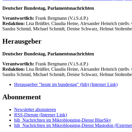
Deutscher Bundestag, Parlamentsnachrichten
Verantwortlich:
Frank Bergmann (V.i.S.d.P.)
Redaktion:
Lisa Brüßler, Claudia Heine, Alexander Heinrich (stellv.
Sandra Schmid, Michael Schmidt, Denise Schwarz, Helmut Stoltenbe
Herausgeber
Deutscher Bundestag, Parlamentsnachrichten
Verantwortlich:
Frank Bergmann (V.i.S.d.P.)
Redaktion:
Lisa Brüßler, Claudia Heine, Alexander Heinrich (stellv.
Sandra Schmid, Michael Schmidt, Denise Schwarz, Helmut Stoltenbe
Herausgeber "heute im bundestag" (hib)
(Interner Link)
Abonnement
Newsletter abonnieren
RSS-Dienste
(Interner Link)
hib_Nachrichten im Mikroblogging-Dienst BlueSky
hib_Nachrichten im Mikroblogging-Dienst Mastodon
(Externer