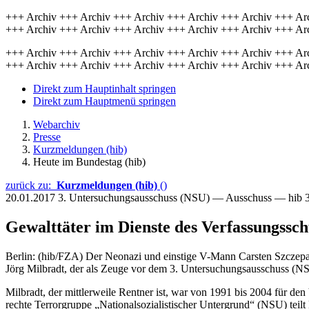
+++ Archiv +++ Archiv +++ Archiv +++ Archiv +++ Archiv +++ Ar
+++ Archiv +++ Archiv +++ Archiv +++ Archiv +++ Archiv +++ Ar
+++ Archiv +++ Archiv +++ Archiv +++ Archiv +++ Archiv +++ Ar
+++ Archiv +++ Archiv +++ Archiv +++ Archiv +++ Archiv +++ Ar
Direkt zum Hauptinhalt springen
Direkt zum Hauptmenü springen
Webarchiv
Presse
Kurzmeldungen (hib)
Heute im Bundestag (hib)
zurück zu:
Kurzmeldungen (hib)
()
20.01.2017
3. Untersuchungsausschuss (NSU) — Ausschuss — hib 
Gewalttäter im Dienste des Verfassungssch
Berlin: (hib/FZA) Der Neonazi und einstige V-Mann Carsten Szczepansk
Jörg Milbradt, der als Zeuge vor dem 3. Untersuchungsausschuss (NS
Milbradt, der mittlerweile Rentner ist, war von 1991 bis 2004 für de
rechte Terrorgruppe „Nationalsozialistischer Untergrund“ (NSU) teil