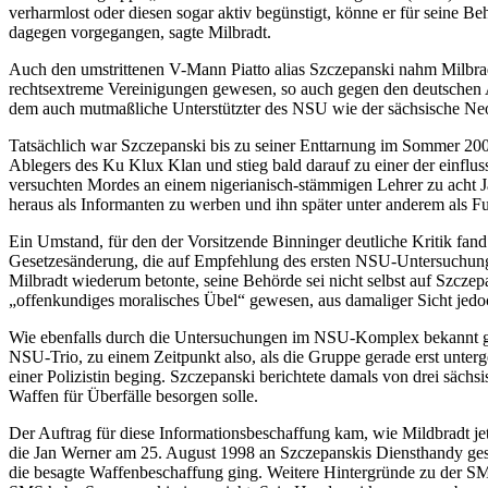
verharmlost oder diesen sogar aktiv begünstigt, könne er für seine Be
dagegen vorgegangen, sagte Milbradt.
Auch den umstrittenen V-Mann Piatto alias Szczepanski nahm Milbradt
rechtsextreme Vereinigungen gewesen, so auch gegen den deutschen A
dem auch mutmaßliche Unterstützter des NSU wie der sächsische Neo
Tatsächlich war Szczepanski bis zu seiner Enttarnung im Sommer 2000
Ablegers des Ku Klux Klan und stieg bald darauf zu einer der einflus
versuchten Mordes an einem nigerianisch-stämmigen Lehrer zu acht Ja
heraus als Informanten zu werben und ihn später unter anderem als F
Ein Umstand, für den der Vorsitzende Binninger deutliche Kritik fand
Gesetzesänderung, die auf Empfehlung des ersten NSU-Untersuchungsau
Milbradt wiederum betonte, seine Behörde sei nicht selbst auf Szczep
„offenkundiges moralisches Übel“ gewesen, aus damaliger Sicht jedo
Wie ebenfalls durch die Untersuchungen im NSU-Komplex bekannt gew
NSU-Trio, zu einem Zeitpunkt also, als die Gruppe gerade erst unter
einer Polizistin beging. Szczepanski berichtete damals von drei sächs
Waffen für Überfälle besorgen solle.
Der Auftrag für diese Informationsbeschaffung kam, wie Mildbradt j
die Jan Werner am 25. August 1998 an Szczepanskis Diensthandy gesch
die besagte Waffenbeschaffung ging. Weitere Hintergründe zu der SMS 