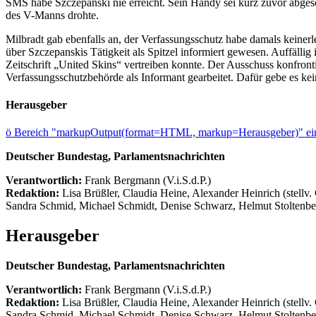
SMS habe Szczepanski nie erreicht. Sein Handy sei kurz zuvor abge
des V-Manns drohte.
Milbradt gab ebenfalls an, der Verfassungsschutz habe damals keiner
über Szczepanskis Tätigkeit als Spitzel informiert gewesen. Auffäll
Zeitschrift „United Skins“ vertreiben konnte. Der Ausschuss konfront
Verfassungsschutzbehörde als Informant gearbeitet. Dafür gebe es kei
Herausgeber
ö
Bereich "markupOutput(format=HTML, markup=Herausgeber)" ein
Deutscher Bundestag, Parlamentsnachrichten
Verantwortlich:
Frank Bergmann (V.i.S.d.P.)
Redaktion:
Lisa Brüßler, Claudia Heine, Alexander Heinrich (stellv.
Sandra Schmid, Michael Schmidt, Denise Schwarz, Helmut Stoltenbe
Herausgeber
Deutscher Bundestag, Parlamentsnachrichten
Verantwortlich:
Frank Bergmann (V.i.S.d.P.)
Redaktion:
Lisa Brüßler, Claudia Heine, Alexander Heinrich (stellv.
Sandra Schmid, Michael Schmidt, Denise Schwarz, Helmut Stoltenbe