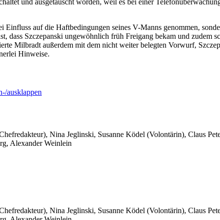
schaltet und ausgetauscht worden, weil es bei einer Telefonüberwach
lei Einfluss auf die Haftbedingungen seines V-Manns genommen, sonder
ig ist, dass Szczepanski ungewöhnlich früh Freigang bekam und zudem s
ierte Milbradt außerdem mit dem nicht weiter belegten Vorwurf, Szczep
nerlei Hinweise.
-/ausklappen
 Chefredakteur), Nina Jeglinski,
Susanne Ködel (Volontärin),
Claus Pet
rg, Alexander Weinlein
 Chefredakteur), Nina Jeglinski,
Susanne Ködel (Volontärin),
Claus Pet
rg, Alexander Weinlein