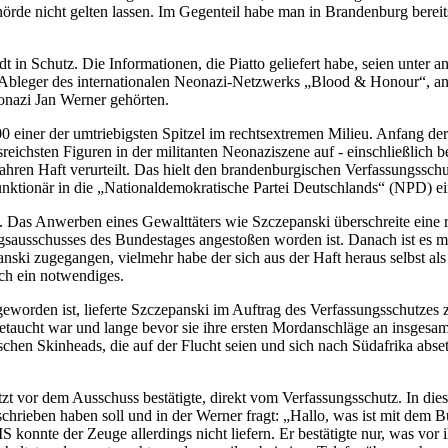
hörde nicht gelten lassen. Im Gegenteil habe man in Brandenburg bereits
 in Schutz. Die Informationen, die Piatto geliefert habe, seien unter 
bleger des internationalen Neonazi-Netzwerks „Blood & Honour“, an d
nazi Jan Werner gehörten.
 einer der umtriebigsten Spitzel im rechtsextremen Milieu. Anfang der
sreichsten Figuren in der militanten Neonaziszene auf - einschließlich
hren Haft verurteilt. Das hielt den brandenburgischen Verfassungssch
unktionär in die „Nationaldemokratische Partei Deutschlands“ (NPD) e
. Das Anwerben eines Gewalttäters wie Szczepanski überschreite eine r
sschusses des Bundestages angestoßen worden ist. Danach ist es mittle
anski zugegangen, vielmehr habe der sich aus der Haft heraus selbst al
ch ein notwendiges.
orden ist, lieferte Szczepanski im Auftrag des Verfassungsschutzes
getaucht war und lange bevor sie ihre ersten Mordanschläge an insges
ischen Skinheads, die auf der Flucht seien und sich nach Südafrika abse
etzt vor dem Ausschuss bestätigte, direkt vom Verfassungsschutz. In
rieben haben soll und in der Werner fragt: „Hallo, was ist mit dem B
konnte der Zeuge allerdings nicht liefern. Er bestätigte nur, was vor