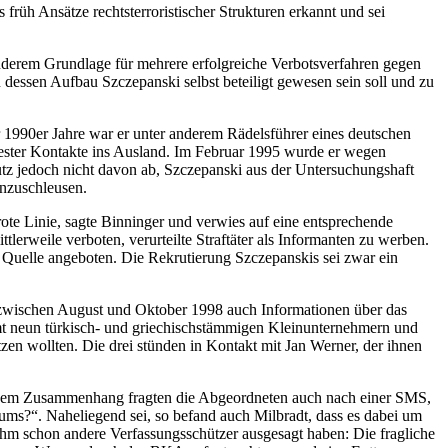
 früh Ansätze rechtsterroristischer Strukturen erkannt und sei
anderem Grundlage für mehrere erfolgreiche Verbotsverfahren gegen
essen Aufbau Szczepanski selbst beteiligt gewesen sein soll und zu
 1990er Jahre war er unter anderem Rädelsführer eines deutschen
 bester Kontakte ins Ausland. Im Februar 1995 wurde er wegen
utz jedoch nicht davon ab, Szczepanski aus der Untersuchungshaft
inzuschleusen.
ote Linie, sagte Binninger und verwies auf eine entsprechende
rweile verboten, verurteilte Straftäter als Informanten zu werben.
s Quelle angeboten. Die Rekrutierung Szczepanskis sei zwar ein
 zwischen August und Oktober 1998 auch Informationen über das
amt neun türkisch- und griechischstämmigen Kleinunternehmern und
tzen wollten. Die drei stünden in Kontakt mit Jan Werner, der ihnen
 diesem Zusammenhang fragten die Abgeordneten auch nach einer SMS,
ums?“. Naheliegend sei, so befand auch Milbradt, dass es dabei um
 ihm schon andere Verfassungsschützer ausgesagt haben: Die fragliche