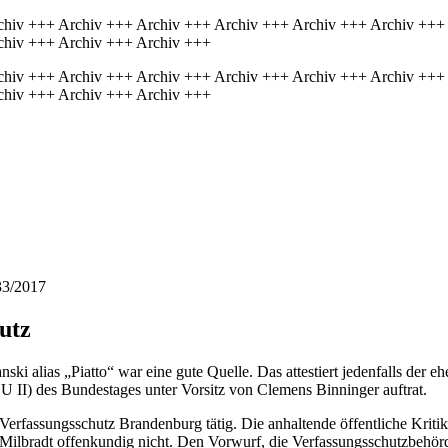
chiv +++ Archiv +++ Archiv +++ Archiv +++ Archiv +++ Archiv +++
chiv +++ Archiv +++ Archiv +++
chiv +++ Archiv +++ Archiv +++ Archiv +++ Archiv +++ Archiv +++
chiv +++ Archiv +++ Archiv +++
33/2017
utz
i alias „Piatto“ war eine gute Quelle. Das attestiert jedenfalls der e
U II) des Bundestages unter Vorsitz von Clemens Binninger auftrat.
n Verfassungsschutz Brandenburg tätig. Die anhaltende öffentliche Krit
t Milbradt offenkundig nicht. Den Vorwurf, die Verfassungsschutzbehör