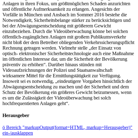
Anlagen in ihren Fokus, um größtmöglichen Schaden anzurichten
und öffentliche Aufmerksamkeit zu erlangen. Angesichts der
Vorfälle in München und Ansbach im Sommer 2016 bestehe die
Notwendigkeit, Sicherheitsbelange stärker zu berücksichtigen und
bei der Abwägungsentscheidung mit größerem Gewicht
einzubeziehen. Durch die Videoüberwachung könne bei solchen
öffentlich-zugänglichen Anlagen mit großem Publikumsverkehr
nicht bloß der dem Betreiber obliegenden Verkehrssicherungspflicht
Rechnung getragen werden. Vielmehr stelle „der Einsatz von
optisch- elektronischer Sicherheitstechnologie auch eine Maßnahme
im öffentlichen Interesse dar, um die Sicherheit der Bevölkerung
präventiv zu erhöhen“. Darüber hinaus stünden mit
Videoaufzeichnungen der Polizei und Staatsanwaltschaft
wirksamere Mittel für die Ermittlungstätigkeit zur Verfügung.
Insoweit sei es notwendig, „eindeutigere Vorgaben hinsichtlich der
Abwägungsentscheidung zu machen und der Sicherheit und dem
Schutz der Bevölkerung ein größeres Gewicht beizumessen, wenn
es um die Zulässigkeit der Videoüberwachung bei solch
hochfrequentierten Anlagen geht“.
Herausgeber
ö
Bereich "markupOutput(format=HTML, markup=Herausgeber)"
ein-/ausklappen