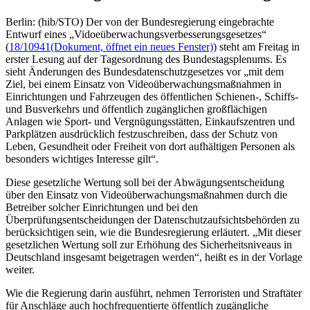
Berlin: (hib/STO) Der von der Bundesregierung eingebrachte
Entwurf eines „Vidoeüberwachungsverbesserungsgesetzes“
(
18/10941
(Dokument, öffnet ein neues Fenster)
) steht am Freitag in
erster Lesung auf der Tagesordnung des Bundestagsplenums. Es
sieht Änderungen des Bundesdatenschutzgesetzes vor „mit dem
Ziel, bei einem Einsatz von Videoüberwachungsmaßnahmen in
Einrichtungen und Fahrzeugen des öffentlichen Schienen-, Schiffs-
und Busverkehrs und öffentlich zugänglichen großflächigen
Anlagen wie Sport- und Vergnügungsstätten, Einkaufszentren und
Parkplätzen ausdrücklich festzuschreiben, dass der Schutz von
Leben, Gesundheit oder Freiheit von dort aufhältigen Personen als
besonders wichtiges Interesse gilt“.
Diese gesetzliche Wertung soll bei der Abwägungsentscheidung
über den Einsatz von Videoüberwachungsmaßnahmen durch die
Betreiber solcher Einrichtungen und bei den
Überprüfungsentscheidungen der Datenschutzaufsichtsbehörden zu
berücksichtigen sein, wie die Bundesregierung erläutert. „Mit dieser
gesetzlichen Wertung soll zur Erhöhung des Sicherheitsniveaus in
Deutschland insgesamt beigetragen werden“, heißt es in der Vorlage
weiter.
Wie die Regierung darin ausführt, nehmen Terroristen und Straftäter
für Anschläge auch hochfrequentierte öffentlich zugängliche