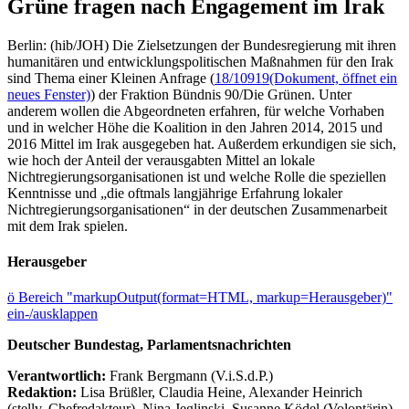
Grüne fragen nach Engagement im Irak
Berlin: (hib/JOH) Die Zielsetzungen der Bundesregierung mit ihren
humanitären und entwicklungspolitischen Maßnahmen für den Irak
sind Thema einer Kleinen Anfrage (
18/10919
(Dokument, öffnet ein
neues Fenster)
) der Fraktion Bündnis 90/Die Grünen. Unter
anderem wollen die Abgeordneten erfahren, für welche Vorhaben
und in welcher Höhe die Koalition in den Jahren 2014, 2015 und
2016 Mittel im Irak ausgegeben hat. Außerdem erkundigen sie sich,
wie hoch der Anteil der verausgabten Mittel an lokale
Nichtregierungsorganisationen ist und welche Rolle die speziellen
Kenntnisse und „die oftmals langjährige Erfahrung lokaler
Nichtregierungsorganisationen“ in der deutschen Zusammenarbeit
mit dem Irak spielen.
Herausgeber
ö
Bereich "markupOutput(format=HTML, markup=Herausgeber)"
ein-/ausklappen
Deutscher Bundestag, Parlamentsnachrichten
Verantwortlich:
Frank Bergmann (V.i.S.d.P.)
Redaktion:
Lisa Brüßler, Claudia Heine, Alexander Heinrich
(stellv. Chefredakteur), Nina Jeglinski,
Susanne Ködel (Volontärin),