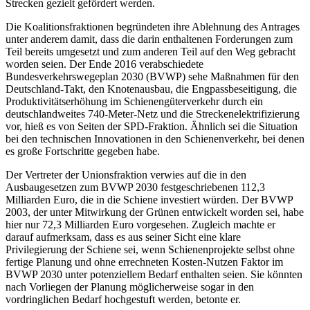
Strecken gezielt gefördert werden.
Die Koalitionsfraktionen begründeten ihre Ablehnung des Antrages
unter anderem damit, dass die darin enthaltenen Forderungen zum
Teil bereits umgesetzt und zum anderen Teil auf den Weg gebracht
worden seien. Der Ende 2016 verabschiedete
Bundesverkehrswegeplan 2030 (BVWP) sehe Maßnahmen für den
Deutschland-Takt, den Knotenausbau, die Engpassbeseitigung, die
Produktivitätserhöhung im Schienengüterverkehr durch ein
deutschlandweites 740-Meter-Netz und die Streckenelektrifizierung
vor, hieß es von Seiten der SPD-Fraktion. Ähnlich sei die Situation
bei den technischen Innovationen in den Schienenverkehr, bei denen
es große Fortschritte gegeben habe.
Der Vertreter der Unionsfraktion verwies auf die in den
Ausbaugesetzen zum BVWP 2030 festgeschriebenen 112,3
Milliarden Euro, die in die Schiene investiert würden. Der BVWP
2003, der unter Mitwirkung der Grünen entwickelt worden sei, habe
hier nur 72,3 Milliarden Euro vorgesehen. Zugleich machte er
darauf aufmerksam, dass es aus seiner Sicht eine klare
Privilegierung der Schiene sei, wenn Schienenprojekte selbst ohne
fertige Planung und ohne errechneten Kosten-Nutzen Faktor im
BVWP 2030 unter potenziellem Bedarf enthalten seien. Sie könnten
nach Vorliegen der Planung möglicherweise sogar in den
vordringlichen Bedarf hochgestuft werden, betonte er.