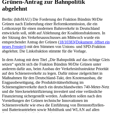
Grünen-Antrag zur Bahnpolitik
abgelehnt
Berlin: (hib/HAU) Die Forderung der Fraktion Bündnis 90/Die
Grünen nach Einberufung einer Reformkommission, die ein
Leitkonzept für einen modernen Bahnverkehr in Deutschland
entwickeln soll, stößt auf Ablehnung der Koalitionsfraktionen. In
der Sitzung des Verkehrsausschusses am Mittwoch wurde ein
entsprechender Antrag der Grünen (
18/10383
(Dokument, öffnet ein
neues Fenster)
) mit den Stimmen von Unions- und SPD-Fraktion
abgelehnt. Die Linksfraktion stimmte für die Vorlage.
In dem Antrag mit dem Titel „Die Bahnpolitik auf das richtige Gleis
setzen“ spricht sich die Fraktion Bündnis 90/Die Grünen unter
anderem dafür aus, beim Ausbau der Verkehrsinfrastruktur Priorität
auf den Schienenverkehr zu legen. Dafür müsse zielgerichtet in
Maßnahmen für den Deutschland-Takt, den Knotenausbau, die
Engpassbeseitigung, die Produktivitätserhöhung im
Schienengüterverkehr durch ein deutschlandweites 740-Meter-Netz
und die Streckenelektrifizierung investiert und eine verlässliche
Finanzierung sichergestellt werden. Außerdem sollen nach den
Vorstellungen der Grünen technische Innovationen im
Schienenverkehr wie etwa die Einführung von Brennstoffzellen-
und Batterieantrieben sowie Mobilfunk und WLAN auf allen