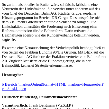
So zu tun, als ob alles in Butter wäre, sei falsch, kritisierte eine
Vertreterin der Linksfraktion. Sie verwies unter anderem auf das
vom Chef der Deutschen Bahn AG, Rüdiger Grube, geplante
Kürzungsprogramm im Bereich DB Cargo. Dies entspräche nicht
dem Ziel, mehr Güterverkehr auf die Schiene zu bringen. Die
Linksfraktion unterstütze die Forderung nach Einsetzung einer
Reformkommission für die Bahnreform. Darin müssten die
Beschäftigen ebenso wie die Kundenverbände beteiligt werden,
sagte sie.
Es werde eine Neuausrichtung der Verkehrspolitik benötigt, hieß es
von Seiten der Fraktion Bündnis 90/Die Grünen. Mit Blick auf die
Deutsche Bahn AG forderte der Fraktionsvertreter eine Bahnreform
2.0. Zugleich kritisierte er die Bundesregierung, die in der
Bahnpolitik keinerlei Strategie erkennen lasse.
Herausgeber
ö
Bereich "markupOutput(format=HTML, markup=Herausgeber)"
ein-/ausklappen
Deutscher Bundestag, Parlamentsnachrichten
Verantwortlich:
Frank Bergmann (V.i.S.d.P.)