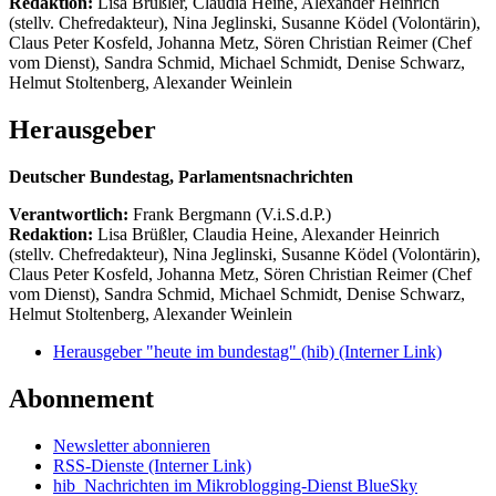
Redaktion:
Lisa Brüßler, Claudia Heine, Alexander Heinrich
(stellv. Chefredakteur), Nina Jeglinski,
Susanne Ködel (Volontärin),
Claus Peter Kosfeld, Johanna Metz, Sören Christian Reimer (Chef
vom Dienst), Sandra Schmid, Michael Schmidt, Denise Schwarz,
Helmut Stoltenberg, Alexander Weinlein
Herausgeber
Deutscher Bundestag, Parlamentsnachrichten
Verantwortlich:
Frank Bergmann (V.i.S.d.P.)
Redaktion:
Lisa Brüßler, Claudia Heine, Alexander Heinrich
(stellv. Chefredakteur), Nina Jeglinski,
Susanne Ködel (Volontärin),
Claus Peter Kosfeld, Johanna Metz, Sören Christian Reimer (Chef
vom Dienst), Sandra Schmid, Michael Schmidt, Denise Schwarz,
Helmut Stoltenberg, Alexander Weinlein
Herausgeber "heute im bundestag" (hib)
(Interner Link)
Abonnement
Newsletter abonnieren
RSS-Dienste
(Interner Link)
hib_Nachrichten im Mikroblogging-Dienst BlueSky