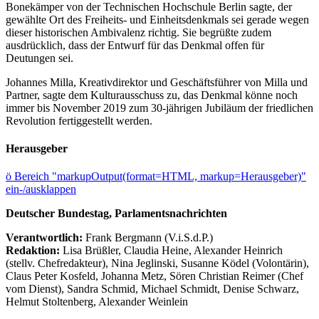
Bonekämper von der Technischen Hochschule Berlin sagte, der
gewählte Ort des Freiheits- und Einheitsdenkmals sei gerade wegen
dieser historischen Ambivalenz richtig. Sie begrüßte zudem
ausdrücklich, dass der Entwurf für das Denkmal offen für
Deutungen sei.
Johannes Milla, Kreativdirektor und Geschäftsführer von Milla und
Partner, sagte dem Kulturausschuss zu, das Denkmal könne noch
immer bis November 2019 zum 30-jährigen Jubiläum der friedlichen
Revolution fertiggestellt werden.
Herausgeber
ö
Bereich "markupOutput(format=HTML, markup=Herausgeber)"
ein-/ausklappen
Deutscher Bundestag, Parlamentsnachrichten
Verantwortlich:
Frank Bergmann (V.i.S.d.P.)
Redaktion:
Lisa Brüßler, Claudia Heine, Alexander Heinrich
(stellv. Chefredakteur), Nina Jeglinski,
Susanne Ködel (Volontärin),
Claus Peter Kosfeld, Johanna Metz, Sören Christian Reimer (Chef
vom Dienst), Sandra Schmid, Michael Schmidt, Denise Schwarz,
Helmut Stoltenberg, Alexander Weinlein