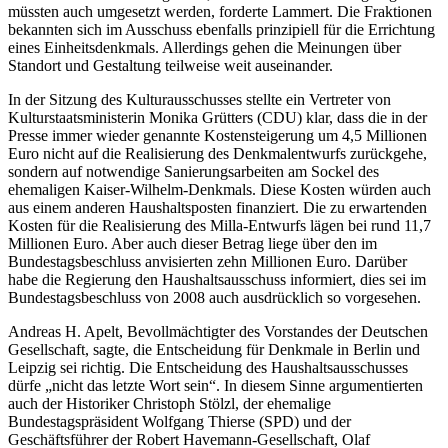
müssten auch umgesetzt werden, forderte Lammert. Die Fraktionen
bekannten sich im Ausschuss ebenfalls prinzipiell für die Errichtung
eines Einheitsdenkmals. Allerdings gehen die Meinungen über
Standort und Gestaltung teilweise weit auseinander.
In der Sitzung des Kulturausschusses stellte ein Vertreter von
Kulturstaatsministerin Monika Grütters (CDU) klar, dass die in der
Presse immer wieder genannte Kostensteigerung um 4,5 Millionen
Euro nicht auf die Realisierung des Denkmalentwurfs zurückgehe,
sondern auf notwendige Sanierungsarbeiten am Sockel des
ehemaligen Kaiser-Wilhelm-Denkmals. Diese Kosten würden auch
aus einem anderen Haushaltsposten finanziert. Die zu erwartenden
Kosten für die Realisierung des Milla-Entwurfs lägen bei rund 11,7
Millionen Euro. Aber auch dieser Betrag liege über den im
Bundestagsbeschluss anvisierten zehn Millionen Euro. Darüber
habe die Regierung den Haushaltsausschuss informiert, dies sei im
Bundestagsbeschluss von 2008 auch ausdrücklich so vorgesehen.
Andreas H. Apelt, Bevollmächtigter des Vorstandes der Deutschen
Gesellschaft, sagte, die Entscheidung für Denkmale in Berlin und
Leipzig sei richtig. Die Entscheidung des Haushaltsausschusses
dürfe „nicht das letzte Wort sein“. In diesem Sinne argumentierten
auch der Historiker Christoph Stölzl, der ehemalige
Bundestagspräsident Wolfgang Thierse (SPD) und der
Geschäftsführer der Robert Havemann-Gesellschaft, Olaf