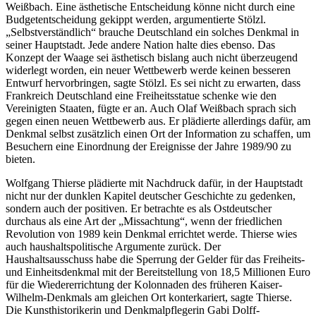
Weißbach. Eine ästhetische Entscheidung könne nicht durch eine
Budgetentscheidung gekippt werden, argumentierte Stölzl.
„Selbstverständlich“ brauche Deutschland ein solches Denkmal in
seiner Hauptstadt. Jede andere Nation halte dies ebenso. Das
Konzept der Waage sei ästhetisch bislang auch nicht überzeugend
widerlegt worden, ein neuer Wettbewerb werde keinen besseren
Entwurf hervorbringen, sagte Stölzl. Es sei nicht zu erwarten, dass
Frankreich Deutschland eine Freiheitsstatue schenke wie den
Vereinigten Staaten, fügte er an. Auch Olaf Weißbach sprach sich
gegen einen neuen Wettbewerb aus. Er plädierte allerdings dafür, am
Denkmal selbst zusätzlich einen Ort der Information zu schaffen, um
Besuchern eine Einordnung der Ereignisse der Jahre 1989/90 zu
bieten.
Wolfgang Thierse plädierte mit Nachdruck dafür, in der Hauptstadt
nicht nur der dunklen Kapitel deutscher Geschichte zu gedenken,
sondern auch der positiven. Er betrachte es als Ostdeutscher
durchaus als eine Art der „Missachtung“, wenn der friedlichen
Revolution von 1989 kein Denkmal errichtet werde. Thierse wies
auch haushaltspolitische Argumente zurück. Der
Haushaltsausschuss habe die Sperrung der Gelder für das Freiheits-
und Einheitsdenkmal mit der Bereitstellung von 18,5 Millionen Euro
für die Wiedererrichtung der Kolonnaden des früheren Kaiser-
Wilhelm-Denkmals am gleichen Ort konterkariert, sagte Thierse.
Die Kunsthistorikerin und Denkmalpflegerin Gabi Dolff-