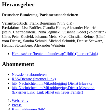
Herausgeber
Deutscher Bundestag, Parlamentsnachrichten
Verantwortlich:
Frank Bergmann (V.i.S.d.P.)
Redaktion:
Lisa Brüßler, Claudia Heine, Alexander Heinrich
(stellv. Chefredakteur), Nina Jeglinski,
Susanne Ködel (Volontärin),
Claus Peter Kosfeld, Johanna Metz, Sören Christian Reimer (Chef
vom Dienst), Sandra Schmid, Michael Schmidt, Denise Schwarz,
Helmut Stoltenberg, Alexander Weinlein
Herausgeber "heute im bundestag" (hib)
(Interner Link)
Abonnement
Newsletter abonnieren
RSS-Dienste
(Interner Link)
hib_Nachrichten im Mikroblogging-Dienst BlueSky
hib_Nachrichten im Mikroblogging-Dienst Mastodon
(Externer Link, Link öffnet ein neues Fenster)
Webarchiv
Presse
Kurzmeldungen (hib)