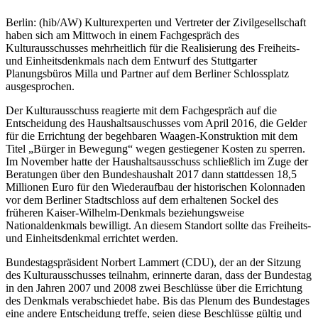
Berlin: (hib/AW) Kulturexperten und Vertreter der Zivilgesellschaft
haben sich am Mittwoch in einem Fachgespräch des
Kulturausschusses mehrheitlich für die Realisierung des Freiheits-
und Einheitsdenkmals nach dem Entwurf des Stuttgarter
Planungsbüros Milla und Partner auf dem Berliner Schlossplatz
ausgesprochen.
Der Kulturausschuss reagierte mit dem Fachgespräch auf die
Entscheidung des Haushaltsauschusses vom April 2016, die Gelder
für die Errichtung der begehbaren Waagen-Konstruktion mit dem
Titel „Bürger in Bewegung“ wegen gestiegener Kosten zu sperren.
Im November hatte der Haushaltsausschuss schließlich im Zuge der
Beratungen über den Bundeshaushalt 2017 dann stattdessen 18,5
Millionen Euro für den Wiederaufbau der historischen Kolonnaden
vor dem Berliner Stadtschloss auf dem erhaltenen Sockel des
früheren Kaiser-Wilhelm-Denkmals beziehungsweise
Nationaldenkmals bewilligt. An diesem Standort sollte das Freiheits-
und Einheitsdenkmal errichtet werden.
Bundestagspräsident Norbert Lammert (CDU), der an der Sitzung
des Kulturausschusses teilnahm, erinnerte daran, dass der Bundestag
in den Jahren 2007 und 2008 zwei Beschlüsse über die Errichtung
des Denkmals verabschiedet habe. Bis das Plenum des Bundestages
eine andere Entscheidung treffe, seien diese Beschlüsse gültig und