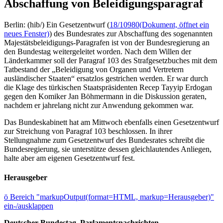
Abschaffung von Beleidigungsparagraf
Berlin: (hib/) Ein Gesetzentwurf (
18/10980
(Dokument, öffnet ein
neues Fenster)
) des Bundesrates zur Abschaffung des sogenannten
Majestätsbeleidigungs-Paragrafen ist von der Bundesregierung an
den Bundestag weitergeleitet worden. Nach dem Willen der
Länderkammer soll der Paragraf 103 des Strafgesetzbuches mit dem
Tatbestand der „Beleidigung von Organen und Vertretern
ausländischer Staaten“ ersatzlos gestrichen werden. Er war durch
die Klage des türkischen Staatspräsidenten Recep Tayyip Erdogan
gegen den Komiker Jan Böhmermann in die Diskussion geraten,
nachdem er jahrelang nicht zur Anwendung gekommen war.
Das Bundeskabinett hat am Mittwoch ebenfalls einen Gesetzentwurf
zur Streichung von Paragraf 103 beschlossen. In ihrer
Stellungnahme zum Gesetzentwurf des Bundesrates schreibt die
Bundesregierung, sie unterstütze dessen gleichlautendes Anliegen,
halte aber am eigenen Gesetzentwurf fest.
Herausgeber
ö
Bereich "markupOutput(format=HTML, markup=Herausgeber)"
ein-/ausklappen
Deutscher Bundestag, Parlamentsnachrichten