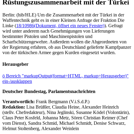
Rüstungszusammenarbeit mit der Türkei
Berlin: (hib/HLE) Um die Zusammenarbeit mit der Türkei in der
Waffentechnik geht es in einer Kleinen Anfrage der Fraktion Die
Linke (
18/10986
(Dokument, öffnet ein neues Fenster)
). Gefragt
wird unter anderem nach Genehmigungen von Lieferungen
bestimmter Pistolen und Maschinenpistolen und
Scharfschützengewehre. Außerdem wollen die Abgeordneten von
der Regierung erfahren, ob aus Deutschland gelieferte Kampfpanzer
von der türkischen Armee gegen Kurden eingesetzt wurden.
Herausgeber
ö
Bereich "markupOutput(format=HTML, markup=Herausgeber)"
ein-/ausklappen
Deutscher Bundestag, Parlamentsnachrichten
Verantwortlich:
Frank Bergmann (V.i.S.d.P.)
Redaktion:
Lisa Brüßler, Claudia Heine, Alexander Heinrich
(stellv. Chefredakteur), Nina Jeglinski,
Susanne Ködel (Volontärin),
Claus Peter Kosfeld, Johanna Metz, Sören Christian Reimer (Chef
vom Dienst), Sandra Schmid, Michael Schmidt, Denise Schwarz,
Helmut Stoltenberg, Alexander Weinlein